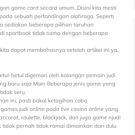
gan game card secara umum. Disini kita mesti
 pada sebuah pertandingan olahraga. Seperti
ga sediakan beberapa pilihan taruhan
udi sportbook tidak sama dengan beberapa
kita dapat membahasnya setelah artikel ini ya.
tul-betul digemari oleh kalangan pemain judi
ng baru saja Main Beberapa jenis game yang
tidak seru.
an ini, pasti bakal ketagihan coba
 games judi online pada live casino online yang
ccarat, roulette, blackjack, dan juga game njudi
ut tidak pernah tidak ramai dimainkan dari dulu