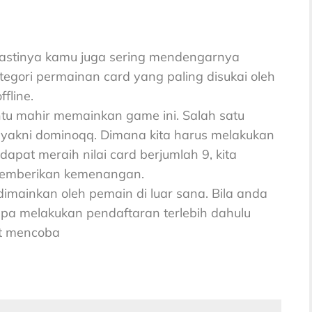
Pastinya kamu juga sering mendengarnya
tegori permainan card yang paling disukai oleh
fline.
ntu mahir memainkan game ini. Salah satu
 yakni dominoqq. Dimana kita harus melakukan
apat meraih nilai card berjumlah 9, kita
 memberikan kemenangan.
dimainkan oleh pemain di luar sana. Bila anda
upa melakukan pendaftaran terlebih dahulu
at mencoba