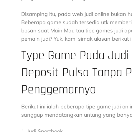
Disamping itu, pada web judi online bukan h
Beberapa game sudah tersedia utk member
bosan saat Main Mau tau tipe games judi a
pemain judi? Yuk, kami simak ulasan berikut i
Type Game Pada Judi O
Deposit Pulsa Tanpa 
Penggemarnya
Berikut ini ialah beberapa tipe game judi 
sanggup mendatangkan untung yang banya
1. Judi Sportbook