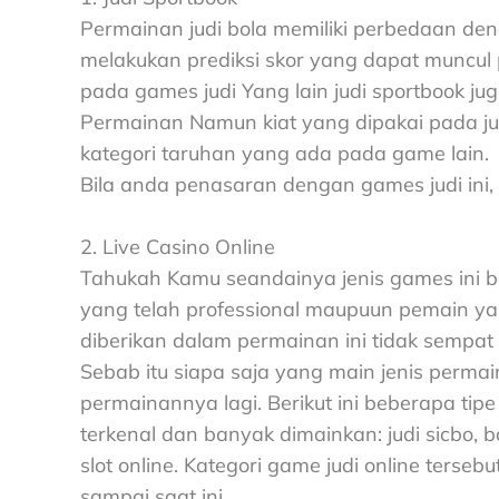
Permainan judi bola memiliki perbedaan den
melakukan prediksi skor yang dapat muncul
pada games judi Yang lain judi sportbook ju
Permainan Namun kiat yang dipakai pada j
kategori taruhan yang ada pada game lain.
Bila anda penasaran dengan games judi ini, 
2. Live Casino Online
Tahukah Kamu seandainya jenis games ini be
yang telah professional maupuun pemain ya
diberikan dalam permainan ini tidak sempat 
Sebab itu siapa saja yang main jenis permain
permainannya lagi. Berikut ini beberapa tipe
terkenal dan banyak dimainkan: judi sicbo, ba
slot online. Kategori game judi online terseb
sampai saat ini.