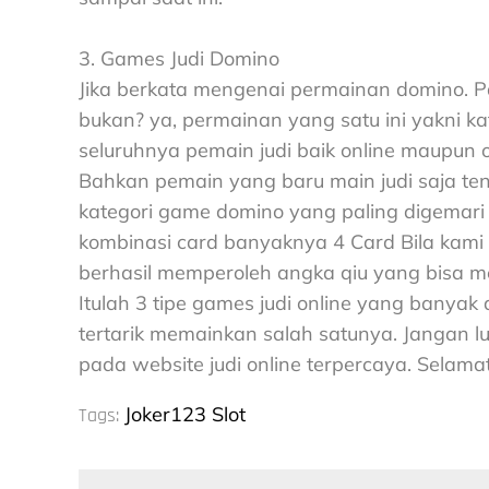
3. Games Judi Domino
Jika berkata mengenai permainan domino. 
bukan? ya, permainan yang satu ini yakni ka
seluruhnya pemain judi baik online maupun of
Bahkan pemain yang baru main judi saja te
kategori game domino yang paling digemari
kombinasi card banyaknya 4 Card Bila kami d
berhasil memperoleh angka qiu yang bisa
Itulah 3 tipe games judi online yang banyak 
tertarik memainkan salah satunya. Jangan l
pada website judi online terpercaya. Selam
Joker123 Slot
Tags: