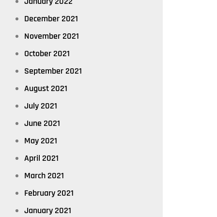
January 2022
December 2021
November 2021
October 2021
September 2021
August 2021
July 2021
June 2021
May 2021
April 2021
March 2021
February 2021
January 2021