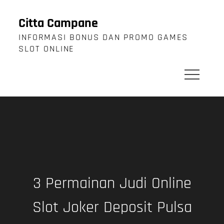
Skip
to
Citta Campane
content
INFORMASI BONUS DAN PROMO GAMES
SLOT ONLINE
3 Permainan Judi Online
Slot Joker Deposit Pulsa