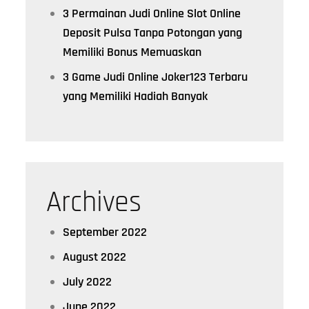
3 Permainan Judi Online Slot Online
Deposit Pulsa Tanpa Potongan yang
Memiliki Bonus Memuaskan
3 Game Judi Online Joker123 Terbaru
yang Memiliki Hadiah Banyak
Archives
September 2022
August 2022
July 2022
June 2022