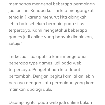
membahas mengenai beberapa permainan
judi online. Kenapa kali ini kita mengangkat
tema ini? karena menurut kita alangkah
lebih baik sebelum bermain pada situs
terpercaya. Kami mengetahui beberapa
games judi online yang banyak dimainkan,
setuju?
Terkecuali itu, apabila kami mengetahui
beberapa type games judi pada web
terpercaya. Pengetahuan kita dapat
bertambah. Dengan begitu kami akan lebih
percaya dengan satu permainan yang kami
mainkan apalagi dulu.
Disamping itu, pada web judi online bukan