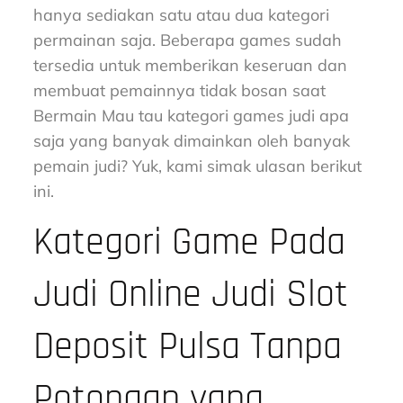
hanya sediakan satu atau dua kategori
permainan saja. Beberapa games sudah
tersedia untuk memberikan keseruan dan
membuat pemainnya tidak bosan saat
Bermain Mau tau kategori games judi apa
saja yang banyak dimainkan oleh banyak
pemain judi? Yuk, kami simak ulasan berikut
ini.
Kategori Game Pada
Judi Online Judi Slot
Deposit Pulsa Tanpa
Potongan yang