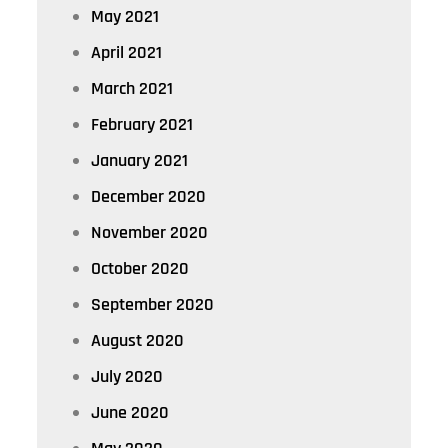
May 2021
April 2021
March 2021
February 2021
January 2021
December 2020
November 2020
October 2020
September 2020
August 2020
July 2020
June 2020