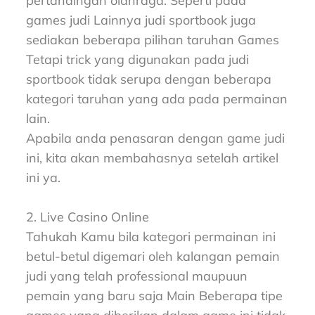
pertandingan olahraga. Seperti pada
games judi Lainnya judi sportbook juga
sediakan beberapa pilihan taruhan Games
Tetapi trick yang digunakan pada judi
sportbook tidak serupa dengan beberapa
kategori taruhan yang ada pada permainan
lain.
Apabila anda penasaran dengan game judi
ini, kita akan membahasnya setelah artikel
ini ya.
2. Live Casino Online
Tahukah Kamu bila kategori permainan ini
betul-betul digemari oleh kalangan pemain
judi yang telah professional maupuun
pemain yang baru saja Main Beberapa tipe