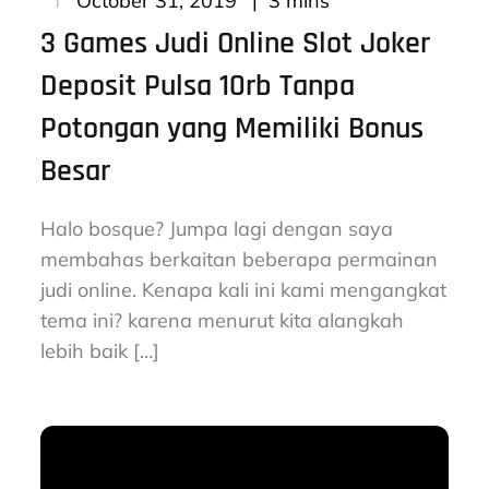
3 mins
October 31, 2019
on
3 Games Judi Online Slot Joker
Deposit Pulsa 10rb Tanpa
Potongan yang Memiliki Bonus
Besar
Halo bosque? Jumpa lagi dengan saya
membahas berkaitan beberapa permainan
judi online. Kenapa kali ini kami mengangkat
tema ini? karena menurut kita alangkah
lebih baik […]