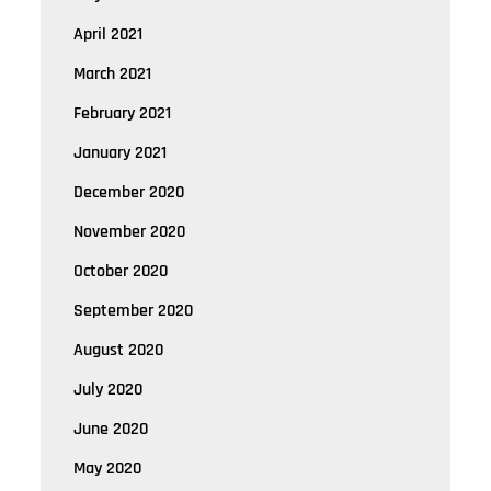
April 2021
March 2021
February 2021
January 2021
December 2020
November 2020
October 2020
September 2020
August 2020
July 2020
June 2020
May 2020