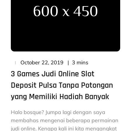
Posted
3 mins
October 22, 2019
on
3 Games Judi Online Slot
Deposit Pulsa Tanpa Potongan
yang Memiliki Hadiah Banyak
Halo bosque? Jumpa lagi dengan saya
membahas mengenai beberapa permainan
judi online. Kenapa kali ini kita mengangkat