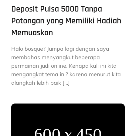
Deposit Pulsa 5000 Tanpa
Potongan yang Memiliki Hadiah
Memuaskan
Halo bosque? Jumpa lagi dengan saya
membahas menyangkut beberapa
permainan judi online. Kenapa kali ini kita
mengangkat tema ini? karena menurut kita
alangkah lebih baik […]