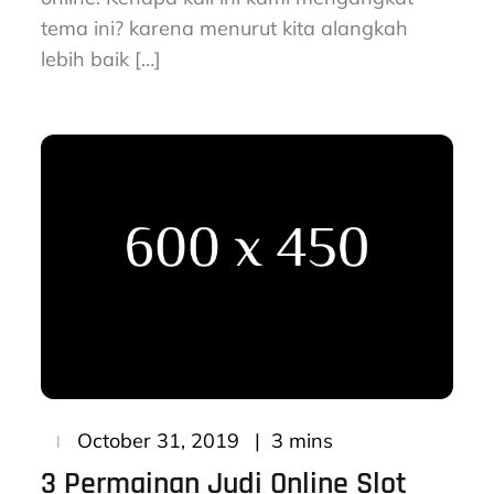
tema ini? karena menurut kita alangkah
lebih baik […]
Posted
3 mins
October 31, 2019
on
3 Permainan Judi Online Slot