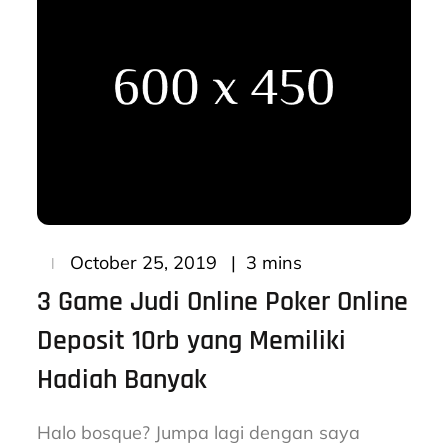
Posted
3 mins
October 25, 2019
on
3 Game Judi Online Poker Online
Deposit 10rb yang Memiliki
Hadiah Banyak
Halo bosque? Jumpa lagi dengan saya