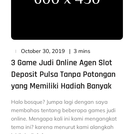
Posted
3 mins
October 30, 2019
on
3 Game Judi Online Agen Slot
Deposit Pulsa Tanpa Potongan
yang Memiliki Hadiah Banyak
Halo bosque? Jumpa lagi dengan saya
membahas tentang beberapa games judi
online. Mengapa kali ini kami mengangkat
tema ini? karena menurut kami alangkah