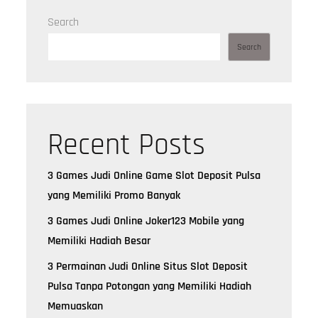
Search
Search
Recent Posts
3 Games Judi Online Game Slot Deposit Pulsa
yang Memiliki Promo Banyak
3 Games Judi Online Joker123 Mobile yang
Memiliki Hadiah Besar
3 Permainan Judi Online Situs Slot Deposit
Pulsa Tanpa Potongan yang Memiliki Hadiah
Memuaskan