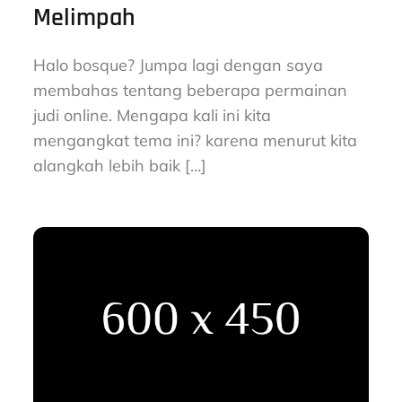
Melimpah
Halo bosque? Jumpa lagi dengan saya
membahas tentang beberapa permainan
judi online. Mengapa kali ini kita
mengangkat tema ini? karena menurut kita
alangkah lebih baik […]