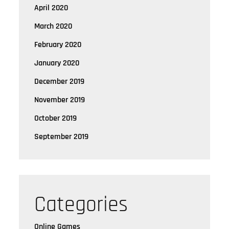
April 2020
March 2020
February 2020
January 2020
December 2019
November 2019
October 2019
September 2019
Categories
Online Games