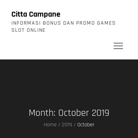
Skip
to
Citta Campane
content
INFORMASI BONUS DAN PROMO GAMES
SLOT ONLINE
Month:
October 2019
Home
2019
October