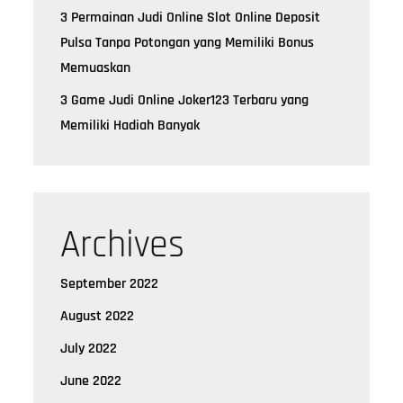
3 Permainan Judi Online Slot Online Deposit
Pulsa Tanpa Potongan yang Memiliki Bonus
Memuaskan
3 Game Judi Online Joker123 Terbaru yang
Memiliki Hadiah Banyak
Archives
September 2022
August 2022
July 2022
June 2022