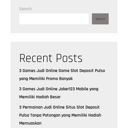
Search
Search
Recent Posts
3 Games Judi Online Game Slot Deposit Pulsa
yang Memiliki Promo Banyak
3 Games Judi Online Joker123 Mobile yang
Memiliki Hadiah Besar
3 Permainan Judi Online Situs Slot Deposit
Pulsa Tanpa Potongan yang Memiliki Hadiah
Memuaskan