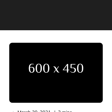
Posted