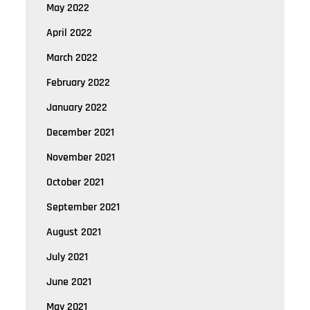
May 2022
April 2022
March 2022
February 2022
January 2022
December 2021
November 2021
October 2021
September 2021
August 2021
July 2021
June 2021
May 2021