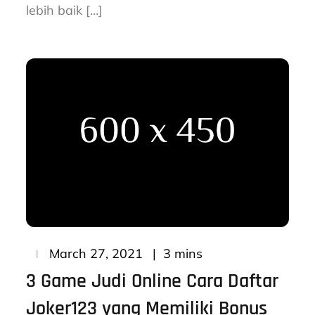
lebih baik […]
Posted
3 mins
March 27, 2021
on
3 Game Judi Online Cara Daftar
Joker123 yang Memiliki Bonus