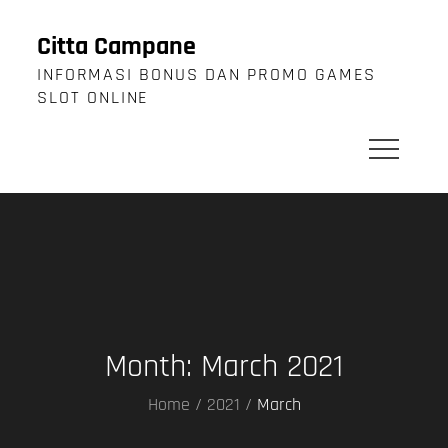
Skip
to
Citta Campane
content
INFORMASI BONUS DAN PROMO GAMES
SLOT ONLINE
Month:
March 2021
Home
2021
March