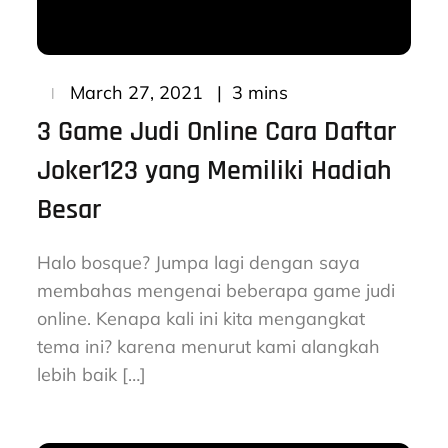
Posted
3 mins
March 27, 2021
on
3 Game Judi Online Cara Daftar
Joker123 yang Memiliki Hadiah
Besar
Halo bosque? Jumpa lagi dengan saya
membahas mengenai beberapa game judi
online. Kenapa kali ini kita mengangkat
tema ini? karena menurut kami alangkah
lebih baik […]