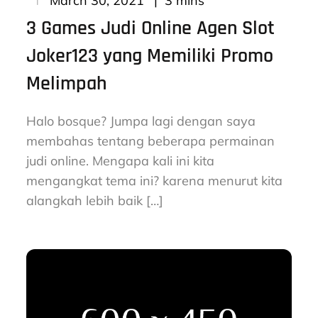
3 mins
March 30, 2021
on
3 Games Judi Online Agen Slot
Joker123 yang Memiliki Promo
Melimpah
Halo bosque? Jumpa lagi dengan saya
membahas tentang beberapa permainan
judi online. Mengapa kali ini kita
mengangkat tema ini? karena menurut kita
alangkah lebih baik […]