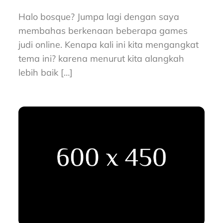
Halo bosque? Jumpa lagi dengan saya
membahas berkenaan beberapa games
judi online. Kenapa kali ini kita mengangkat
tema ini? karena menurut kita alangkah
lebih baik […]