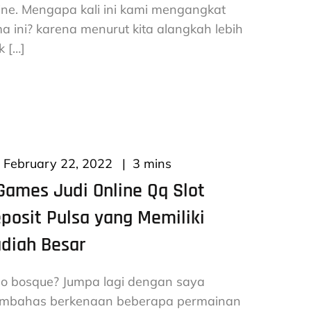
ine. Mengapa kali ini kami mengangkat
a ini? karena menurut kita alangkah lebih
k […]
Posted
3 mins
February 22, 2022
on
Games Judi Online Qq Slot
posit Pulsa yang Memiliki
diah Besar
o bosque? Jumpa lagi dengan saya
mbahas berkenaan beberapa permainan