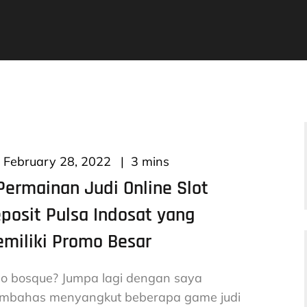
Posted
3 mins
February 28, 2022
on
Permainan Judi Online Slot
posit Pulsa Indosat yang
miliki Promo Besar
o bosque? Jumpa lagi dengan saya
mbahas menyangkut beberapa game judi