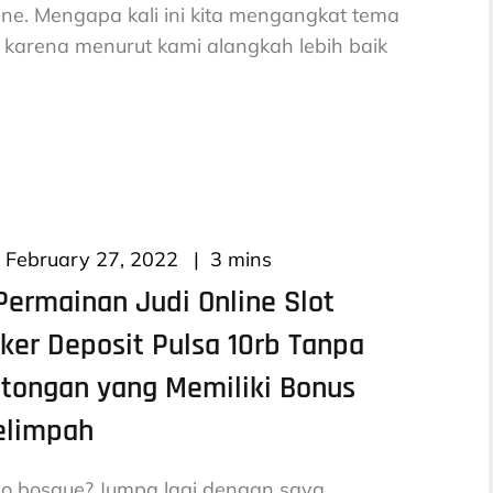
ine. Mengapa kali ini kita mengangkat tema
? karena menurut kami alangkah lebih baik
Posted
3 mins
February 27, 2022
on
Permainan Judi Online Slot
ker Deposit Pulsa 10rb Tanpa
tongan yang Memiliki Bonus
elimpah
o bosque? Jumpa lagi dengan saya