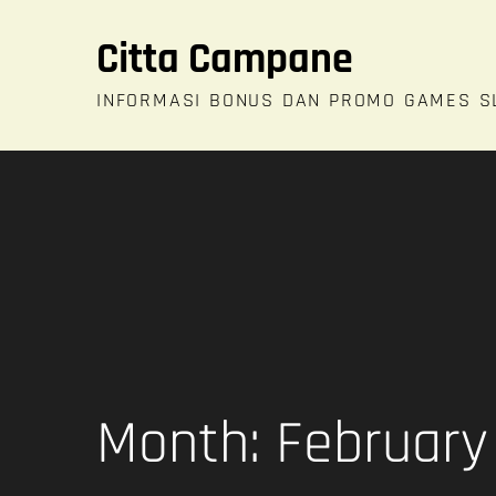
Skip
to
Citta Campane
content
INFORMASI BONUS DAN PROMO GAMES S
Month:
February