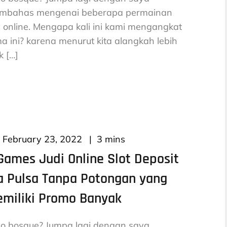
mbahas mengenai beberapa permainan
i online. Mengapa kali ini kami mengangkat
a ini? karena menurut kita alangkah lebih
k […]
Posted
3 mins
February 23, 2022
on
Games Judi Online Slot Deposit
a Pulsa Tanpa Potongan yang
miliki Promo Banyak
o bosque? Jumpa lagi dengan saya