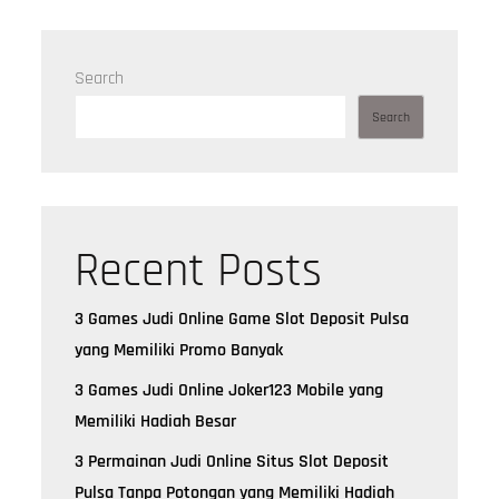
Search
Search
Recent Posts
3 Games Judi Online Game Slot Deposit Pulsa
yang Memiliki Promo Banyak
3 Games Judi Online Joker123 Mobile yang
Memiliki Hadiah Besar
3 Permainan Judi Online Situs Slot Deposit
Pulsa Tanpa Potongan yang Memiliki Hadiah