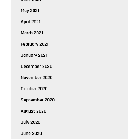
May 2021
April 2021
March 2021
February 2021
January 2021
December 2020
November 2020
October 2020
September 2020
August 2020
July 2020
June 2020