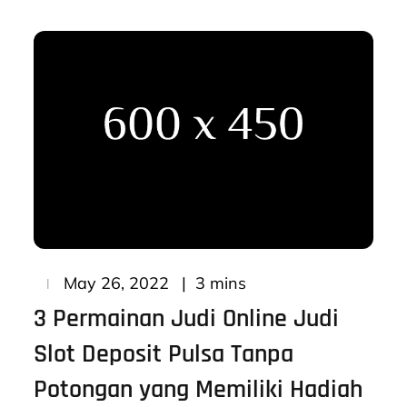
Posted
3 mins
May 26, 2022
on
3 Permainan Judi Online Judi
Slot Deposit Pulsa Tanpa
Potongan yang Memiliki Hadiah