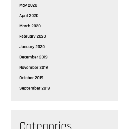
May 2020
April 2020
March 2020
February 2020
January 2020
December 2019
November 2019
October 2019
September 2019
Categories