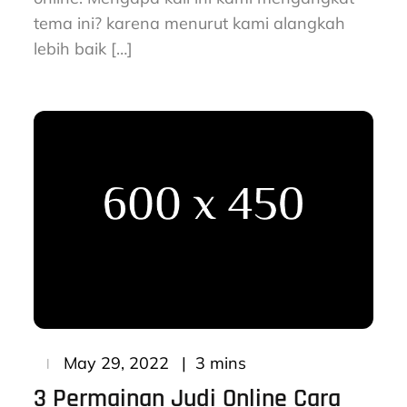
tema ini? karena menurut kami alangkah
lebih baik […]
Posted
3 mins
May 29, 2022
on
3 Permainan Judi Online Cara