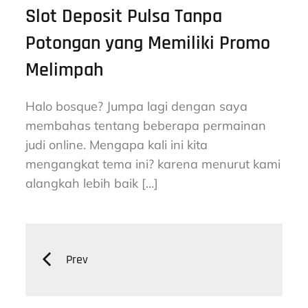
Slot Deposit Pulsa Tanpa
Potongan yang Memiliki Promo
Melimpah
Halo bosque? Jumpa lagi dengan saya
membahas tentang beberapa permainan
judi online. Mengapa kali ini kita
mengangkat tema ini? karena menurut kami
alangkah lebih baik […]
Posts
Prev
navigation