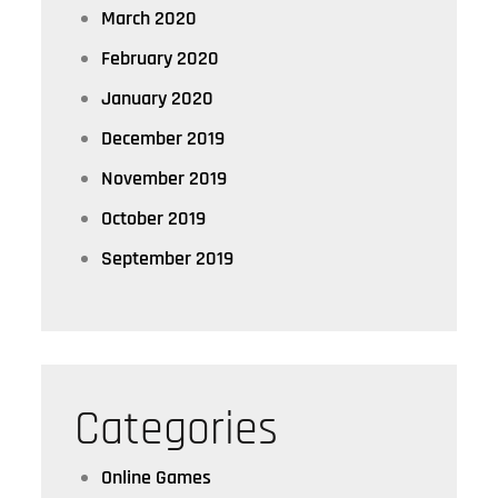
March 2020
February 2020
January 2020
December 2019
November 2019
October 2019
September 2019
Categories
Online Games