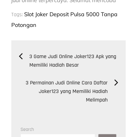
judi online terpercaya. Selamat mencoba
Slot Joker Deposit Pulsa 5000 Tanpa
Tags:
Potongan
Post
3 Game Judi Online Joker123 Apk yang
Memiliki Hadiah Besar
navigation
3 Permainan Judi Online Cara Daftar
Joker123 yang Memiliki Hadiah
Melimpah
Search