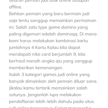
seluruh pemain judi baik online ataupun
offline.
Bahkan pemain yang baru bermain judi
saja tentu sanggup memainkan permainan
ini. Salah satu type game domino yang
paling digemari adalah dominoqq. Di mana
kami harus melakukan kombinasi kartu
jumlahnya 4 Kartu Kalau kita dapat
mendapati nilai card berjumlah 9, kita
berhasil meraih angka qiu yang sanggup
memberikan kemenangan.
Itulah 3 kategori games judi online yang
banyak dimainkan oleh pemain diluar sana.
Jikalau kamu tertarik memainkan salah
satunya. Janganlah lupa melakukan
pendaftaran lebih-lebih dahulu pada situs