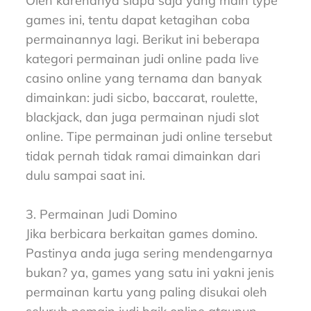
Oleh karenanya siapa saja yang main type
games ini, tentu dapat ketagihan coba
permainannya lagi. Berikut ini beberapa
kategori permainan judi online pada live
casino online yang ternama dan banyak
dimainkan: judi sicbo, baccarat, roulette,
blackjack, dan juga permainan njudi slot
online. Tipe permainan judi online tersebut
tidak pernah tidak ramai dimainkan dari
dulu sampai saat ini.
3. Permainan Judi Domino
Jika berbicara berkaitan games domino.
Pastinya anda juga sering mendengarnya
bukan? ya, games yang satu ini yakni jenis
permainan kartu yang paling disukai oleh