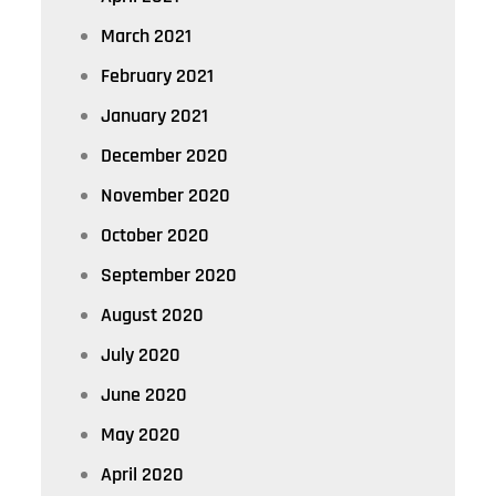
March 2021
February 2021
January 2021
December 2020
November 2020
October 2020
September 2020
August 2020
July 2020
June 2020
May 2020
April 2020