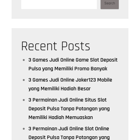
Search
Recent Posts
3 Games Judi Online Game Slot Deposit
Pulsa yang Memiliki Promo Banyak
3 Games Judi Online Joker123 Mobile
yang Memiliki Hadiah Besar
3 Permainan Judi Online Situs Slot
Deposit Pulsa Tanpa Potongan yang
Memiliki Hadiah Memuaskan
3 Permainan Judi Online Slot Online
Deposit Pulsa Tanpa Potongan yang