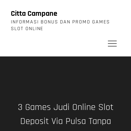
Skip
to
Citta Campane
content
INFORMASI BONUS DAN PROMO GAMES
SLOT ONLINE
3 Games Judi Online Slot
Deposit Via Pulsa Tanpa