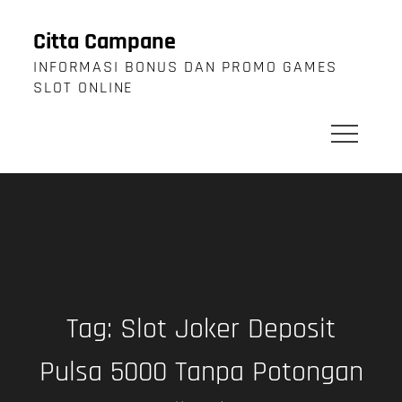
Skip
to
Citta Campane
content
INFORMASI BONUS DAN PROMO GAMES
SLOT ONLINE
Tag:
Slot Joker Deposit
Pulsa 5000 Tanpa Potongan