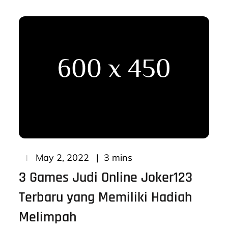
Posted
3 mins
May 2, 2022
on
3 Games Judi Online Joker123
Terbaru yang Memiliki Hadiah
Melimpah