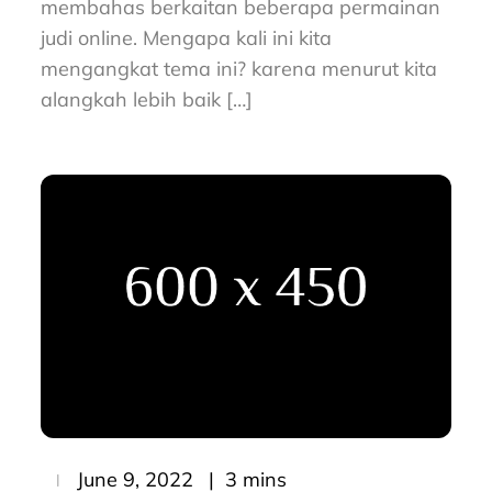
membahas berkaitan beberapa permainan
judi online. Mengapa kali ini kita
mengangkat tema ini? karena menurut kita
alangkah lebih baik […]
Posted
3 mins
June 9, 2022