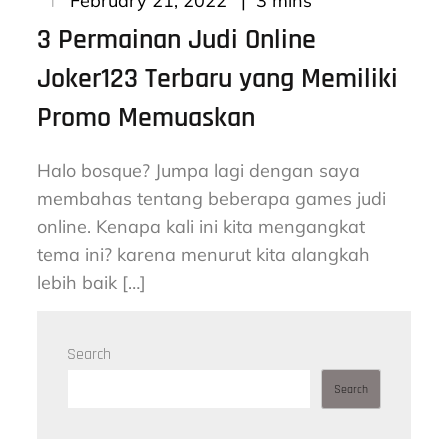
3 mins
February 21, 2022
on
3 Permainan Judi Online
Joker123 Terbaru yang Memiliki
Promo Memuaskan
Halo bosque? Jumpa lagi dengan saya
membahas tentang beberapa games judi
online. Kenapa kali ini kita mengangkat
tema ini? karena menurut kita alangkah
lebih baik […]
Search
Search