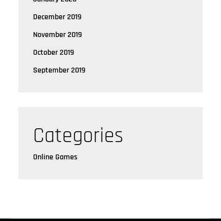
December 2019
November 2019
October 2019
September 2019
Categories
Online Games