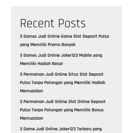
Recent Posts
3 Games Judi Online Game Slot Deposit Pulsa
yang Memiliki Promo Banyak
3 Games Judi Online Joker123 Mobile yang
Memiliki Hadiah Besar
3 Permainan Judi Online Situs Slot Deposit
Pulsa Tanpa Potongan yang Memiliki Hadiah
Memuaskan
3 Permainan Judi Online Slot Online Deposit
Pulsa Tanpa Potongan yang Memiliki Bonus
Memuaskan
3 Game Judi Online Joker123 Terbaru yang