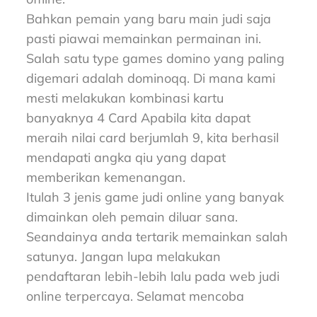
Bahkan pemain yang baru main judi saja
pasti piawai memainkan permainan ini.
Salah satu type games domino yang paling
digemari adalah dominoqq. Di mana kami
mesti melakukan kombinasi kartu
banyaknya 4 Card Apabila kita dapat
meraih nilai card berjumlah 9, kita berhasil
mendapati angka qiu yang dapat
memberikan kemenangan.
Itulah 3 jenis game judi online yang banyak
dimainkan oleh pemain diluar sana.
Seandainya anda tertarik memainkan salah
satunya. Jangan lupa melakukan
pendaftaran lebih-lebih lalu pada web judi
online terpercaya. Selamat mencoba