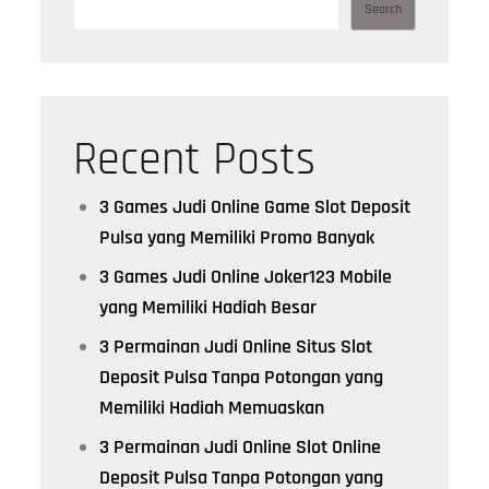
Search
Recent Posts
3 Games Judi Online Game Slot Deposit
Pulsa yang Memiliki Promo Banyak
3 Games Judi Online Joker123 Mobile
yang Memiliki Hadiah Besar
3 Permainan Judi Online Situs Slot
Deposit Pulsa Tanpa Potongan yang
Memiliki Hadiah Memuaskan
3 Permainan Judi Online Slot Online
Deposit Pulsa Tanpa Potongan yang