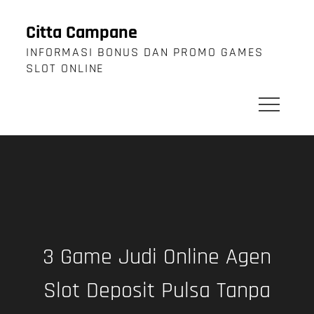
Skip
to
Citta Campane
content
INFORMASI BONUS DAN PROMO GAMES
SLOT ONLINE
3 Game Judi Online Agen
Slot Deposit Pulsa Tanpa