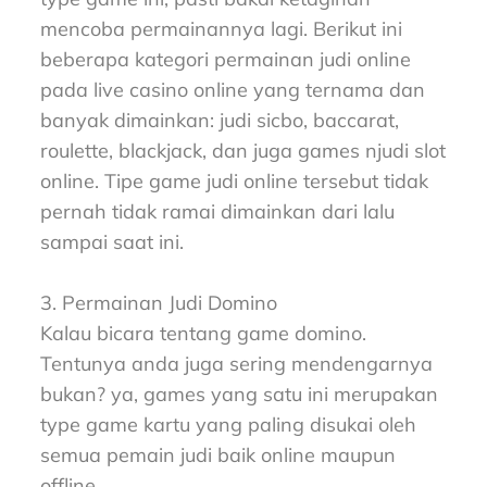
mencoba permainannya lagi. Berikut ini
beberapa kategori permainan judi online
pada live casino online yang ternama dan
banyak dimainkan: judi sicbo, baccarat,
roulette, blackjack, dan juga games njudi slot
online. Tipe game judi online tersebut tidak
pernah tidak ramai dimainkan dari lalu
sampai saat ini.
3. Permainan Judi Domino
Kalau bicara tentang game domino.
Tentunya anda juga sering mendengarnya
bukan? ya, games yang satu ini merupakan
type game kartu yang paling disukai oleh
semua pemain judi baik online maupun
offline.