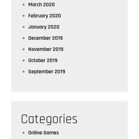
March 2020
February 2020
January 2020
December 2019
November 2019
October 2019
September 2019
Categories
Online Games