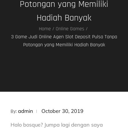
Potongan yang Memiliki
Hadiah Banyak
Home
Online Games
3 Game Judi Online Agen Slot Deposit Pulsa Tanpa
Potongan yang Memiliki Hadiah Banyak
Posted
admin
October 30, 2019
By:
on
Halo bosque? Jumpa lagi dengan saya