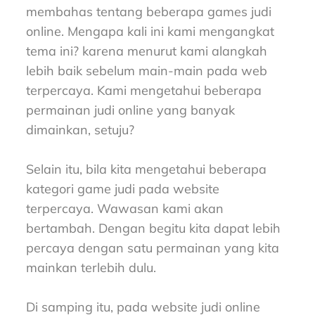
membahas tentang beberapa games judi
online. Mengapa kali ini kami mengangkat
tema ini? karena menurut kami alangkah
lebih baik sebelum main-main pada web
terpercaya. Kami mengetahui beberapa
permainan judi online yang banyak
dimainkan, setuju?
Selain itu, bila kita mengetahui beberapa
kategori game judi pada website
terpercaya. Wawasan kami akan
bertambah. Dengan begitu kita dapat lebih
percaya dengan satu permainan yang kita
mainkan terlebih dulu.
Di samping itu, pada website judi online