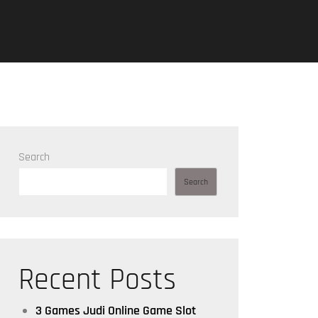
Search
Search
Recent Posts
3 Games Judi Online Game Slot