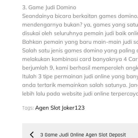
3. Game Judi Domino
Seandainya bicara berkaitan games domino. 
mendengarnya bukan? ya, games yang satu i
disukai oleh seluruhnya pemain judi baik onli
Bahkan pemain yang baru main-main judi sa
Salah satu jenis games domino yang paling 
melakukan kombinasi card banyaknya 4 Card 
berjumlah 9, kami berhasil memperoleh an
Itulah 3 tipe permainan judi online yang ba
anda tertarik memainkan salah satunya. Ja
lebih lalu pada website judi online terperc
Agen Slot Joker123
Tags:
3 Game Judi Online Agen Slot Deposit