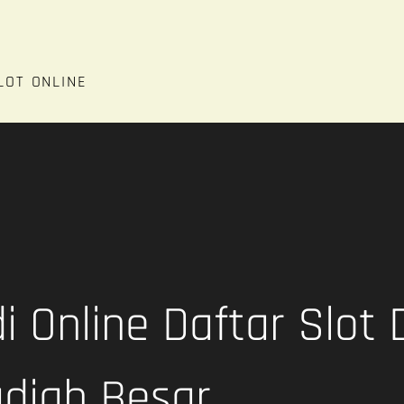
LOT ONLINE
 Online Daftar Slot 
adiah Besar