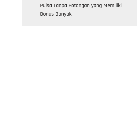
Post
Pulsa Tanpa Potongan yang Memiliki
Bonus Banyak
navigation