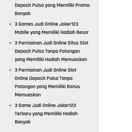
Deposit Pulsa yang Memiliki Promo
Banyak
3 Games Judi Online Joker123
Mobile yang Memiliki Hadiah Besar
3 Permainan Judi Online Situs Slot
Deposit Pulsa Tanpa Potongan
yang Memiliki Hadiah Memuaskan
3 Permainan Judi Online Slot
Online Deposit Pulsa Tanpa
Potongan yang Memiliki Bonus
Memuaskan
3 Game Judi Online Joker123
Terbaru yang Memiliki Hadiah
Banyak