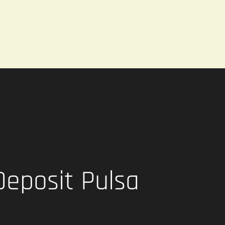
Deposit Pulsa