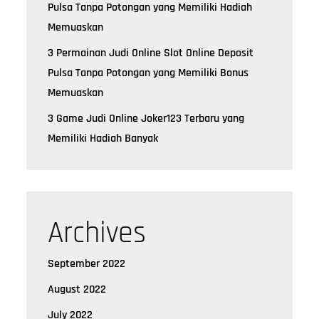
Pulsa Tanpa Potongan yang Memiliki Hadiah
Memuaskan
3 Permainan Judi Online Slot Online Deposit
Pulsa Tanpa Potongan yang Memiliki Bonus
Memuaskan
3 Game Judi Online Joker123 Terbaru yang
Memiliki Hadiah Banyak
Archives
September 2022
August 2022
July 2022