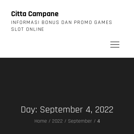
Skip
to
Citta Campane
content
INFORMASI BONUS DAN PROMO GAMES
SLOT ONLINE
Day:
September 4, 2022
Home
2022
September
4