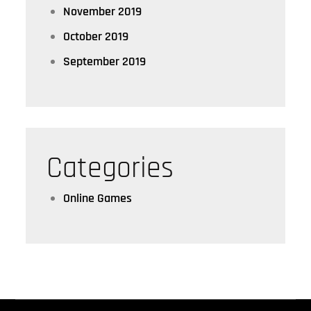
November 2019
October 2019
September 2019
Categories
Online Games