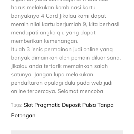
harus melakukan kombinasi kartu
banyaknya 4 Card Jikalau kami dapat
meraih nilai kartu berjumlah 9, kita berhasil
mendapati angka qiu yang dapat
memberikan kemenangan.
Itulah 3 jenis permainan judi online yang
banyak dimainkan oleh pemain diluar sana.
Jikalau anda tertarik memainkan salah
satunya. Jangan lupa melakukan
pendaftaran apalagi dulu pada web judi
online terpercaya. Selamat mencoba
Slot Pragmatic Deposit Pulsa Tanpa
Tags:
Potongan