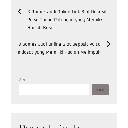
Post
3 Games Judi Online Link Slot Deposit
Pulsa Tanpa Potongan yang Memiliki
navigation
Hadiah Besar
3 Games Judi Online Slot Deposit Pulsa
Indosat yang Memiliki Hadiah Melimpah
Search
Search