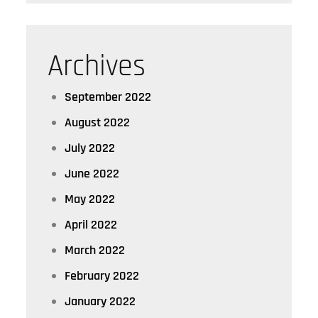
Archives
September 2022
August 2022
July 2022
June 2022
May 2022
April 2022
March 2022
February 2022
January 2022