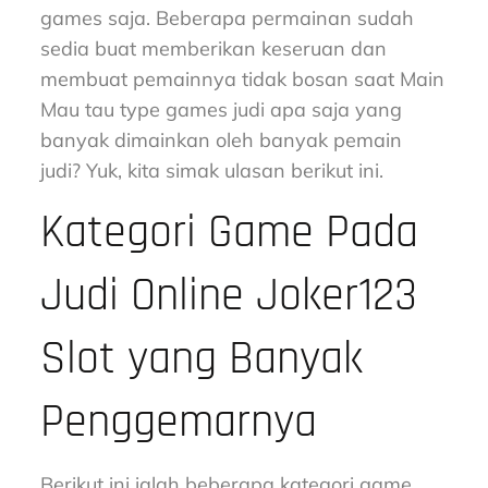
games saja. Beberapa permainan sudah
sedia buat memberikan keseruan dan
membuat pemainnya tidak bosan saat Main
Mau tau type games judi apa saja yang
banyak dimainkan oleh banyak pemain
judi? Yuk, kita simak ulasan berikut ini.
Kategori Game Pada
Judi Online Joker123
Slot yang Banyak
Penggemarnya
Berikut ini ialah beberapa kategori game