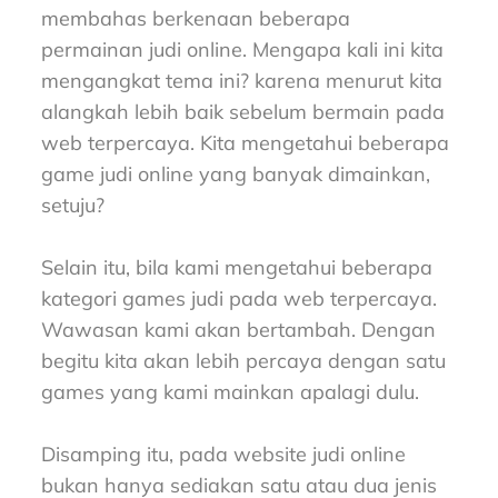
membahas berkenaan beberapa
permainan judi online. Mengapa kali ini kita
mengangkat tema ini? karena menurut kita
alangkah lebih baik sebelum bermain pada
web terpercaya. Kita mengetahui beberapa
game judi online yang banyak dimainkan,
setuju?
Selain itu, bila kami mengetahui beberapa
kategori games judi pada web terpercaya.
Wawasan kami akan bertambah. Dengan
begitu kita akan lebih percaya dengan satu
games yang kami mainkan apalagi dulu.
Disamping itu, pada website judi online
bukan hanya sediakan satu atau dua jenis