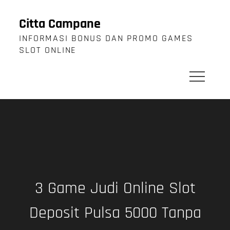
Skip
to
Citta Campane
content
INFORMASI BONUS DAN PROMO GAMES
SLOT ONLINE
3 Game Judi Online Slot
Deposit Pulsa 5000 Tanpa