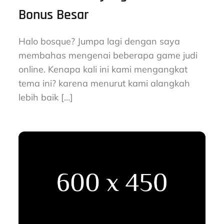
Bonus Besar
Halo bosque? Jumpa lagi dengan saya
membahas mengenai beberapa game judi
online. Kenapa kali ini kami mengangkat
tema ini? karena menurut kami alangkah
lebih baik […]