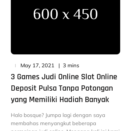
Posted
3 mins
May 17, 2021
on
3 Games Judi Online Slot Online
Deposit Pulsa Tanpa Potongan
yang Memiliki Hadiah Banyak
Halo bosque? Jumpa lagi dengan saya
membahas menyangkut beberapa