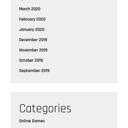
March 2020
February 2020
January 2020
December 2019
November 2019
October 2019
September 2019
Categories
Online Games