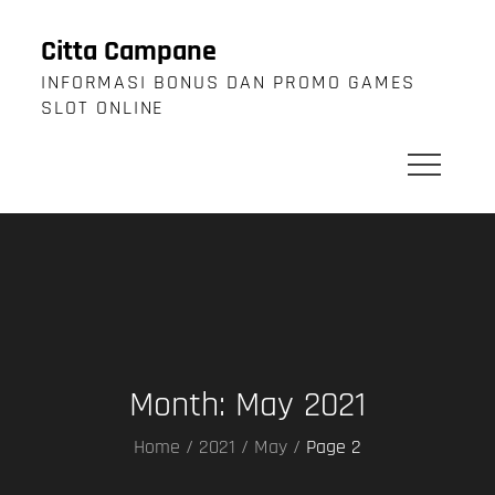
Skip
to
Citta Campane
content
INFORMASI BONUS DAN PROMO GAMES
SLOT ONLINE
Month:
May 2021
Home
2021
May
Page 2