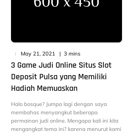
Posted
3 mins
May 21, 2021
on
3 Game Judi Online Situs Slot
Deposit Pulsa yang Memiliki
Hadiah Memuaskan
Halo bosque? Jumpa lagi dengan saya
membahas menyangkut beberapa
permainan judi online. Mengapa kali ini kita
mengangkat tema ini? karena menurut kami