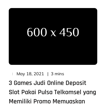
Posted
3 mins
May 18, 2021
on
3 Games Judi Online Deposit
Slot Pakai Pulsa Telkomsel yang
Memiliki Promo Memuaskan