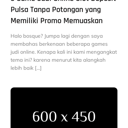
Pulsa Tanpa Potongan yang
Memiliki Promo Memuaskan
Halo bosque? Jumpa lagi dengan saya
membahas berkenaan beberapa games
judi online. Kenapa kali ini kami mengangkat
tema ini? karena menurut kita alangkah
lebih baik […]