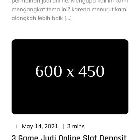
permainan judi online. Mengapa kali ini kami
mengangkat tema ini? karena menurut kami
alangkah lebih baik […]
Posted
3 mins
May 14, 2021
on
3 Game Judi Online Slot Deposit