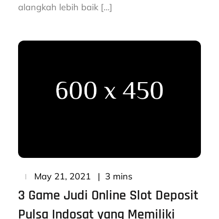
alangkah lebih baik […]
Posted
3 mins
May 21, 2021
on
3 Game Judi Online Slot Deposit
Pulsa Indosat yang Memiliki