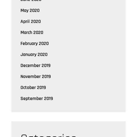
May 2020
April 2020
March 2020
February 2020
January 2020
December 2019
November 2019
October 2019
September 2019