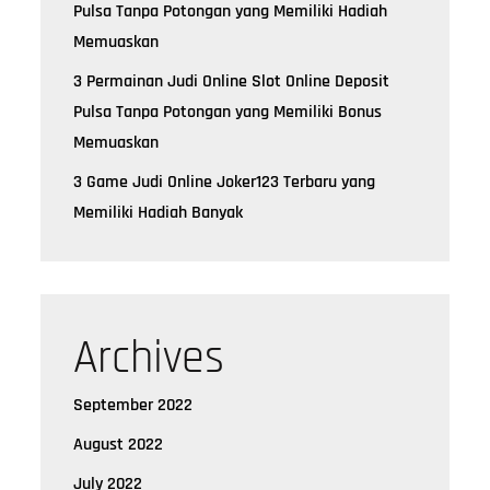
Pulsa Tanpa Potongan yang Memiliki Hadiah
Memuaskan
3 Permainan Judi Online Slot Online Deposit
Pulsa Tanpa Potongan yang Memiliki Bonus
Memuaskan
3 Game Judi Online Joker123 Terbaru yang
Memiliki Hadiah Banyak
Archives
September 2022
August 2022
July 2022