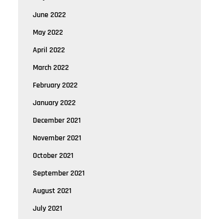
June 2022
May 2022
April 2022
March 2022
February 2022
January 2022
December 2021
November 2021
October 2021
September 2021
August 2021
July 2021