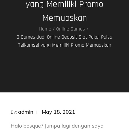
yang Memiliki Promo
Memuaskan
Home
Online Games
3 Games Judi Online Deposit Slot Pakai Pulsa
Telkomsel yang Memiliki Promo Memuaskan
Posted
admin
May 18, 2021
By:
on
Halo bosque? Jumpa lagi dengan saya