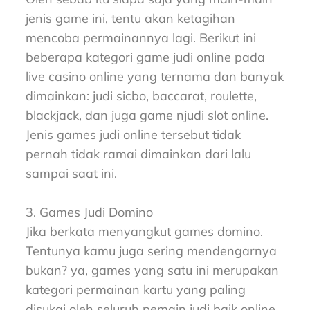
jenis game ini, tentu akan ketagihan
mencoba permainannya lagi. Berikut ini
beberapa kategori game judi online pada
live casino online yang ternama dan banyak
dimainkan: judi sicbo, baccarat, roulette,
blackjack, dan juga game njudi slot online.
Jenis games judi online tersebut tidak
pernah tidak ramai dimainkan dari lalu
sampai saat ini.
3. Games Judi Domino
Jika berkata menyangkut games domino.
Tentunya kamu juga sering mendengarnya
bukan? ya, games yang satu ini merupakan
kategori permainan kartu yang paling
disukai oleh seluruh pemain judi baik online