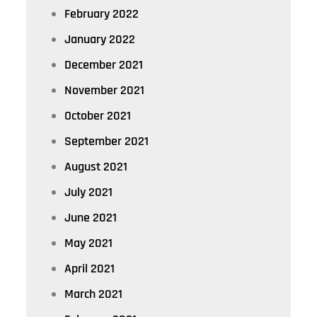
February 2022
January 2022
December 2021
November 2021
October 2021
September 2021
August 2021
July 2021
June 2021
May 2021
April 2021
March 2021