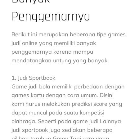
Penggemarnya
Berikut ini merupakan beberapa tipe games
judi online yang memiliki banyak
penggemarnya karena mampu
mendatangkan untung yang banyak:
1. Judi Sportbook
Game judi bola memiliki perbedaan dengan
games kartu dengan cara umum. Disini
kami harus melakukan prediksi score yang
dapat muncul pada suatu kompetisi
olahraga. Seperti pada game judi Lainnya
judi sportbook juga sediakan beberapa
pilihan taruhan Game Tapi cara yang