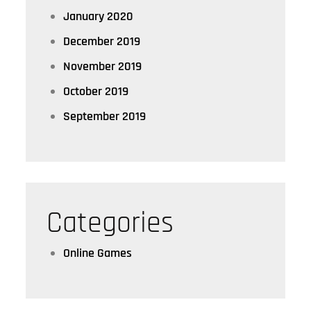
January 2020
December 2019
November 2019
October 2019
September 2019
Categories
Online Games