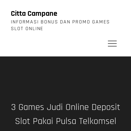
Skip
to
Citta Campane
content
INFORMASI BONUS DAN PROMO GAMES
SLOT ONLINE
3 Games Judi Online Deposit
Slot Pakai Pulsa Telkomsel