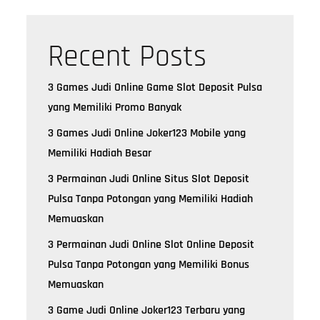
Recent Posts
3 Games Judi Online Game Slot Deposit Pulsa
yang Memiliki Promo Banyak
3 Games Judi Online Joker123 Mobile yang
Memiliki Hadiah Besar
3 Permainan Judi Online Situs Slot Deposit
Pulsa Tanpa Potongan yang Memiliki Hadiah
Memuaskan
3 Permainan Judi Online Slot Online Deposit
Pulsa Tanpa Potongan yang Memiliki Bonus
Memuaskan
3 Game Judi Online Joker123 Terbaru yang