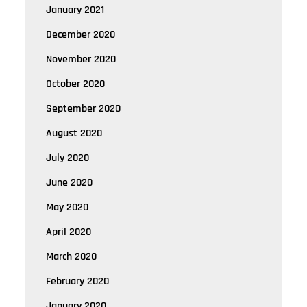
January 2021
December 2020
November 2020
October 2020
September 2020
August 2020
July 2020
June 2020
May 2020
April 2020
March 2020
February 2020
January 2020