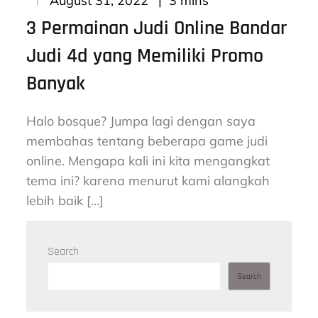
3 mins
August 31, 2022
on
3 Permainan Judi Online Bandar
Judi 4d yang Memiliki Promo
Banyak
Halo bosque? Jumpa lagi dengan saya
membahas tentang beberapa game judi
online. Mengapa kali ini kita mengangkat
tema ini? karena menurut kami alangkah
lebih baik […]
Search
Search