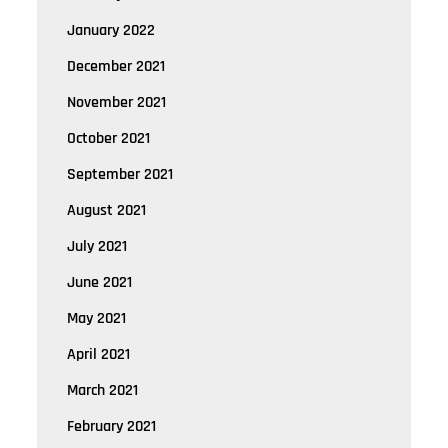
January 2022
December 2021
November 2021
October 2021
September 2021
August 2021
July 2021
June 2021
May 2021
April 2021
March 2021
February 2021