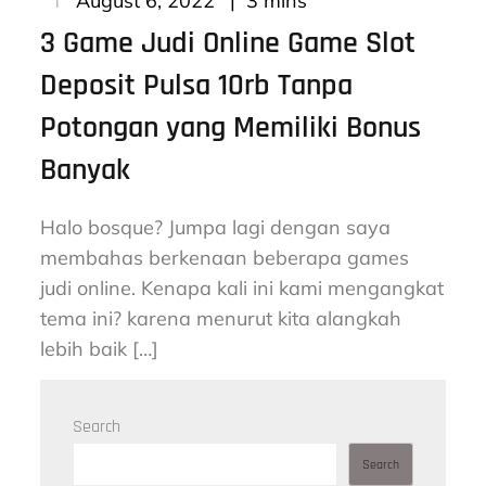
3 mins
August 6, 2022
on
3 Game Judi Online Game Slot
Deposit Pulsa 10rb Tanpa
Potongan yang Memiliki Bonus
Banyak
Halo bosque? Jumpa lagi dengan saya
membahas berkenaan beberapa games
judi online. Kenapa kali ini kami mengangkat
tema ini? karena menurut kita alangkah
lebih baik […]
Search
Search