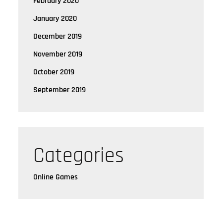
February 2020
January 2020
December 2019
November 2019
October 2019
September 2019
Categories
Online Games