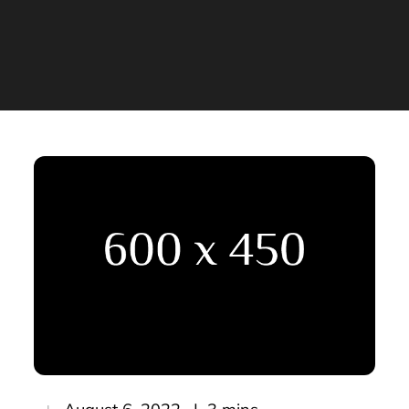
Posted