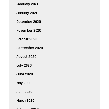
February 2021
January 2021
December 2020
November 2020
October 2020
September 2020
August 2020
July 2020
June 2020
May 2020
April 2020
March 2020