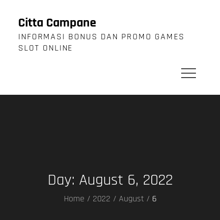
Skip
to
Citta Campane
content
INFORMASI BONUS DAN PROMO GAMES
SLOT ONLINE
Day:
August 6, 2022
Home
2022
August
6