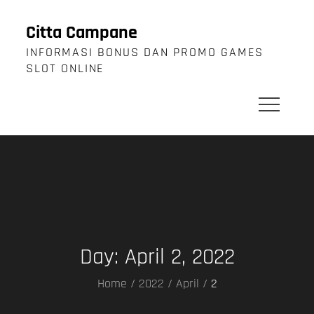
Skip
to
Citta Campane
content
INFORMASI BONUS DAN PROMO GAMES
SLOT ONLINE
Day:
April 2, 2022
Home
2022
April
2