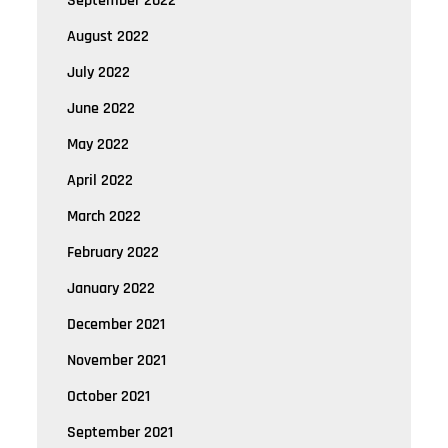
September 2022
August 2022
July 2022
June 2022
May 2022
April 2022
March 2022
February 2022
January 2022
December 2021
November 2021
October 2021
September 2021