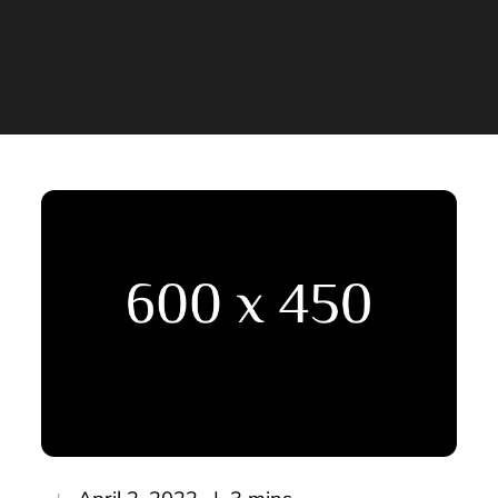
Posted