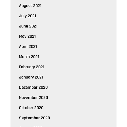
August 2021
July 2021
June 2021
May 2021
April 2021
March 2021
February 2021
January 2021
December 2020
November 2020
October 2020
September 2020