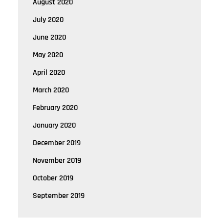
August 2020
July 2020
June 2020
May 2020
April 2020
March 2020
February 2020
January 2020
December 2019
November 2019
October 2019
September 2019