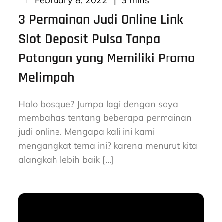
3 mins
February 8, 2022
on
3 Permainan Judi Online Link
Slot Deposit Pulsa Tanpa
Potongan yang Memiliki Promo
Melimpah
Halo bosque? Jumpa lagi dengan saya
membahas tentang beberapa permainan
judi online. Mengapa kali ini kami
mengangkat tema ini? karena menurut kita
alangkah lebih baik […]