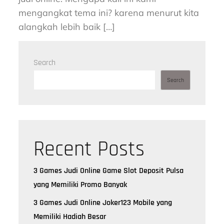
mengangkat tema ini? karena menurut kita
alangkah lebih baik […]
Search
Search
Recent Posts
3 Games Judi Online Game Slot Deposit Pulsa
yang Memiliki Promo Banyak
3 Games Judi Online Joker123 Mobile yang
Memiliki Hadiah Besar