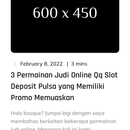
Posted
3 mins
February 8, 2022
on
3 Permainan Judi Online Qq Slot
Deposit Pulsa yang Memiliki
Promo Memuaskan
Halo bosque? Jumpa lagi dengan saya
membahas berkaitan beberapa permainan
judi online. Mengapa kali ini kami