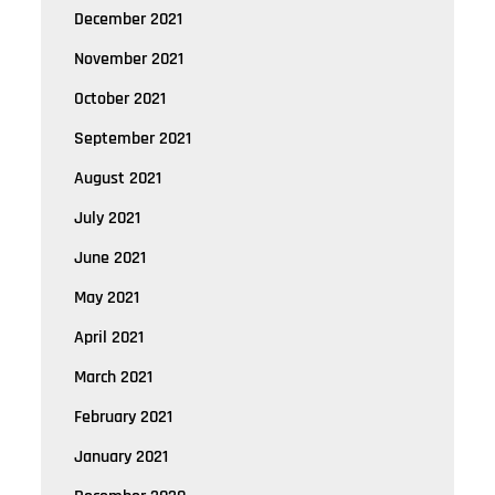
December 2021
November 2021
October 2021
September 2021
August 2021
July 2021
June 2021
May 2021
April 2021
March 2021
February 2021
January 2021