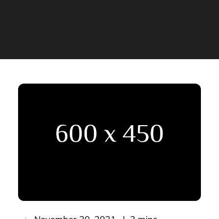
Posted