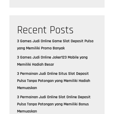
Recent Posts
3 Games Judi Online Game Slot Deposit Pulsa
yang Memiliki Promo Banyak
3 Games Judi Online Joker123 Mobile yang
Memiliki Hadiah Besar
3 Permainan Judi Online Situs Slot Deposit
Pulsa Tanpa Potongan yang Memiliki Hadiah
Memuaskan
3 Permainan Judi Online Slot Online Deposit
Pulsa Tanpa Potongan yang Memiliki Bonus
Memuaskan