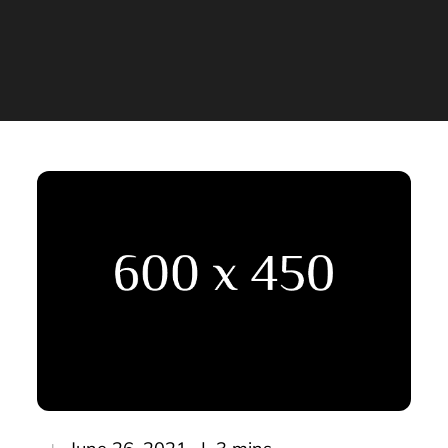
Posted