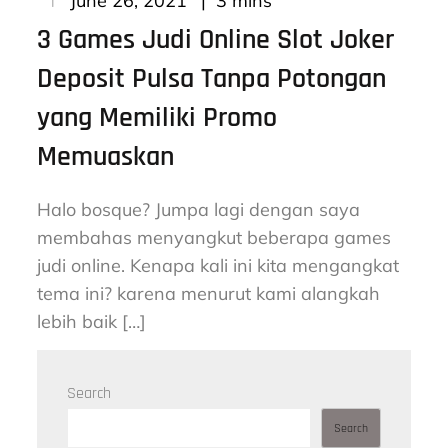
3 mins
June 26, 2021
on
3 Games Judi Online Slot Joker
Deposit Pulsa Tanpa Potongan
yang Memiliki Promo
Memuaskan
Halo bosque? Jumpa lagi dengan saya
membahas menyangkut beberapa games
judi online. Kenapa kali ini kita mengangkat
tema ini? karena menurut kami alangkah
lebih baik […]
Search
Search