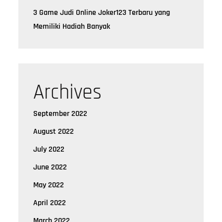
3 Game Judi Online Joker123 Terbaru yang
Memiliki Hadiah Banyak
Archives
September 2022
August 2022
July 2022
June 2022
May 2022
April 2022
March 2022