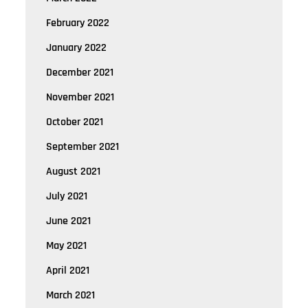
February 2022
January 2022
December 2021
November 2021
October 2021
September 2021
August 2021
July 2021
June 2021
May 2021
April 2021
March 2021