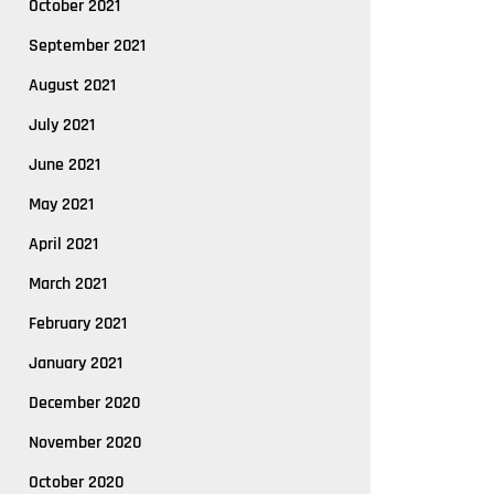
October 2021
September 2021
August 2021
July 2021
June 2021
May 2021
April 2021
March 2021
February 2021
January 2021
December 2020
November 2020
October 2020