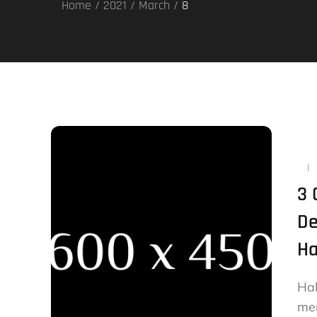
Home
2021
March
8
3 
De
Ha
Hal
me