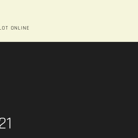
LOT ONLINE
21