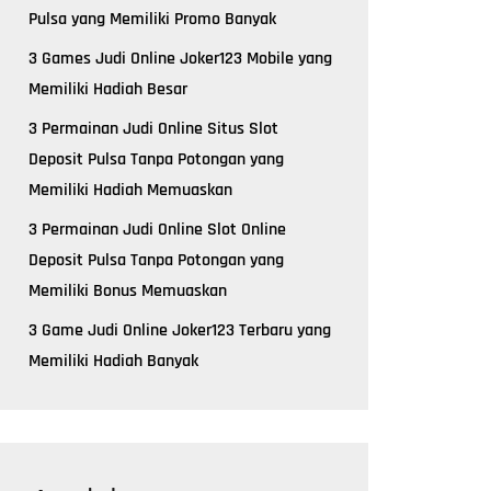
Pulsa yang Memiliki Promo Banyak
3 Games Judi Online Joker123 Mobile yang
Memiliki Hadiah Besar
3 Permainan Judi Online Situs Slot
Deposit Pulsa Tanpa Potongan yang
Memiliki Hadiah Memuaskan
3 Permainan Judi Online Slot Online
Deposit Pulsa Tanpa Potongan yang
Memiliki Bonus Memuaskan
3 Game Judi Online Joker123 Terbaru yang
Memiliki Hadiah Banyak