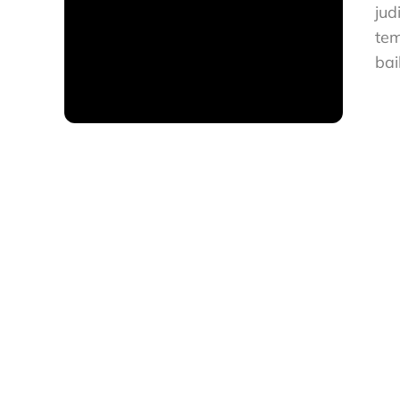
jud
tem
bai