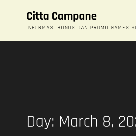
Skip
to
Citta Campane
content
INFORMASI BONUS DAN PROMO GAMES S
Day:
March 8, 20