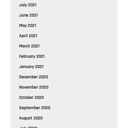
July 2021
June 2021
May 2021
April 2021
March 2021
February 2021
January 2021
December 2020
November 2020
October 2020
September 2020
August 2020