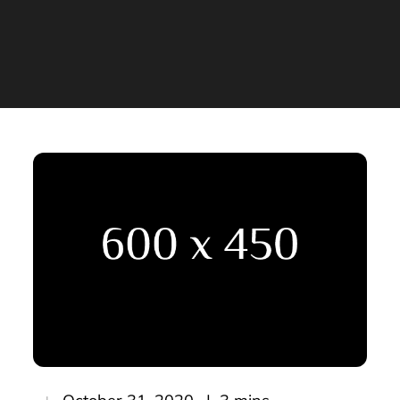
Posted