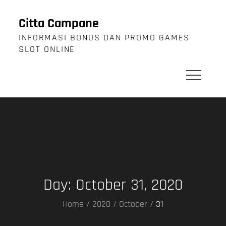
Skip
to
Citta Campane
content
INFORMASI BONUS DAN PROMO GAMES
SLOT ONLINE
Day:
October 31, 2020
Home
2020
October
31