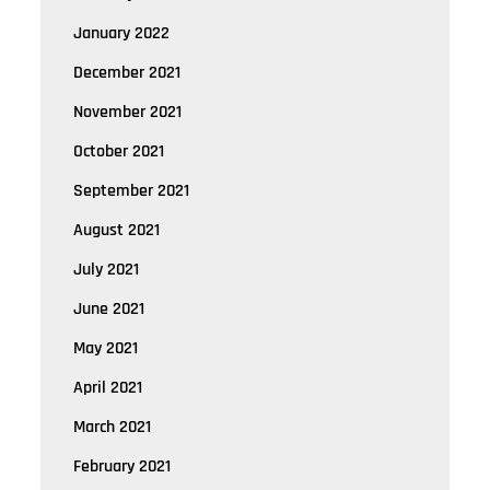
January 2022
December 2021
November 2021
October 2021
September 2021
August 2021
July 2021
June 2021
May 2021
April 2021
March 2021
February 2021