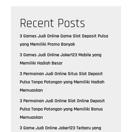
Recent Posts
3 Games Judi Online Game Slot Deposit Pulsa
yang Memiliki Promo Banyak
3 Games Judi Online Joker123 Mobile yang
Memiliki Hadiah Besar
3 Permainan Judi Online Situs Slot Deposit
Pulsa Tanpa Potongan yang Memiliki Hadiah
Memuaskan
3 Permainan Judi Online Slot Online Deposit
Pulsa Tanpa Potongan yang Memiliki Bonus
Memuaskan
3 Game Judi Online Joker123 Terbaru yang