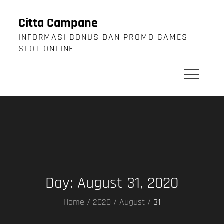
Skip
to
Citta Campane
content
INFORMASI BONUS DAN PROMO GAMES
SLOT ONLINE
Day:
August 31, 2020
Home
2020
August
31