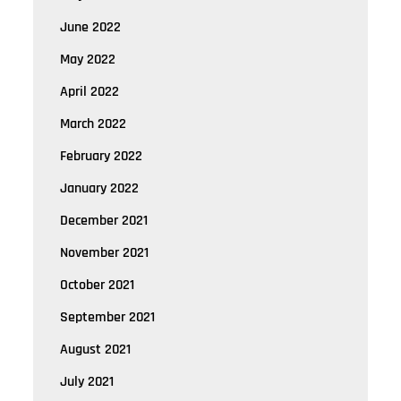
June 2022
May 2022
April 2022
March 2022
February 2022
January 2022
December 2021
November 2021
October 2021
September 2021
August 2021
July 2021