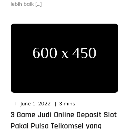
lebih baik […]
Posted
3 mins
June 1, 2022
on
3 Game Judi Online Deposit Slot
Pakai Pulsa Telkomsel yang