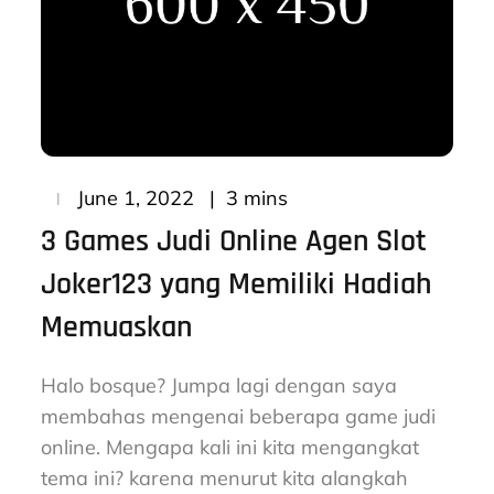
Posted
3 mins
June 1, 2022
on
3 Games Judi Online Agen Slot
Joker123 yang Memiliki Hadiah
Memuaskan
Halo bosque? Jumpa lagi dengan saya
membahas mengenai beberapa game judi
online. Mengapa kali ini kita mengangkat
tema ini? karena menurut kita alangkah