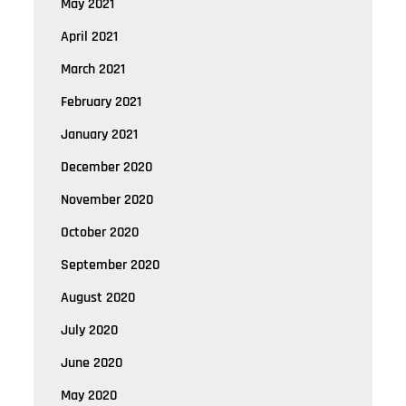
May 2021
April 2021
March 2021
February 2021
January 2021
December 2020
November 2020
October 2020
September 2020
August 2020
July 2020
June 2020
May 2020