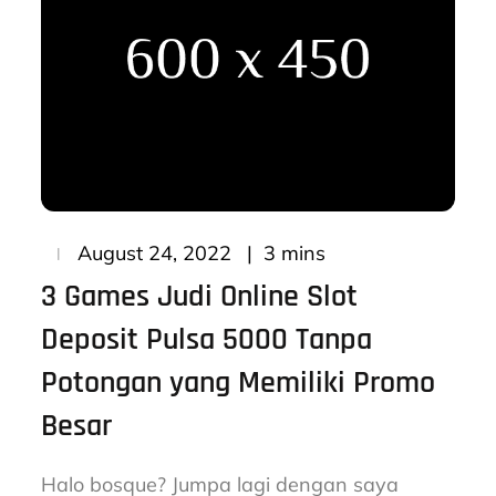
Posted
3 mins
August 24, 2022
on
3 Games Judi Online Slot
Deposit Pulsa 5000 Tanpa
Potongan yang Memiliki Promo
Besar
Halo bosque? Jumpa lagi dengan saya