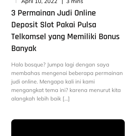
3 mins
April 10, 2022
on
3 Permainan Judi Online
Deposit Slot Pakai Pulsa
Telkomsel yang Memiliki Bonus
Banyak
Halo bosque? Jumpa lagi dengan saya
membahas mengenai beberapa permainan
judi online. Mengapa kali ini kami
mengangkat tema ini? karena menurut kita
alangkah lebih baik […]