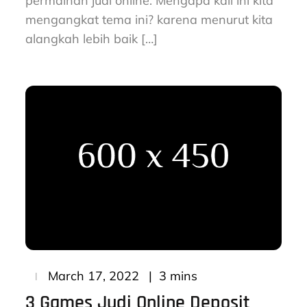
permainan judi online. Mengapa kali ini kita
mengangkat tema ini? karena menurut kita
alangkah lebih baik […]
Posted
3 mins
March 17, 2022
on
3 Games Judi Online Deposit