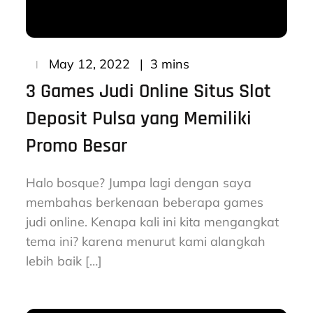
Posted
3 mins
May 12, 2022
on
3 Games Judi Online Situs Slot
Deposit Pulsa yang Memiliki
Promo Besar
Halo bosque? Jumpa lagi dengan saya
membahas berkenaan beberapa games
judi online. Kenapa kali ini kita mengangkat
tema ini? karena menurut kami alangkah
lebih baik […]