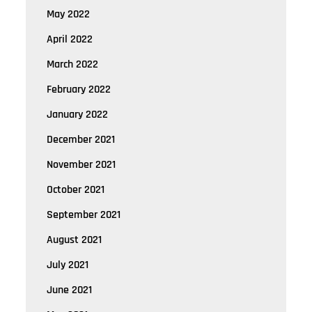
May 2022
April 2022
March 2022
February 2022
January 2022
December 2021
November 2021
October 2021
September 2021
August 2021
July 2021
June 2021