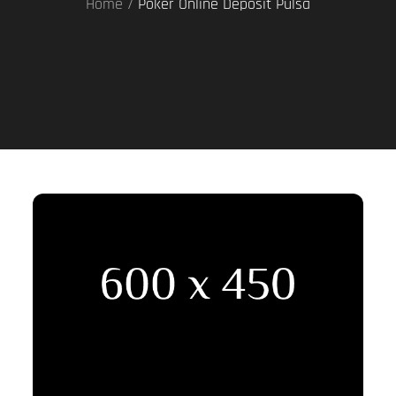
Home
Poker Online Deposit Pulsa