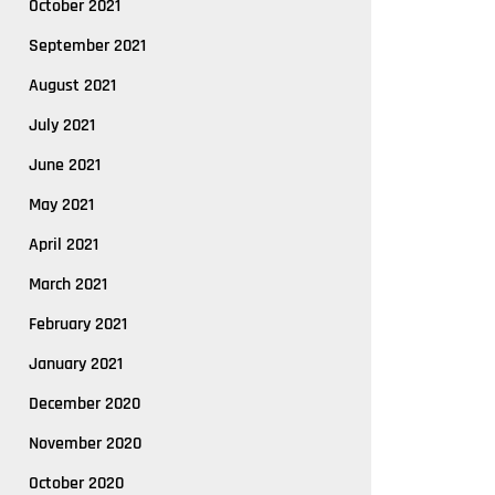
October 2021
September 2021
August 2021
July 2021
June 2021
May 2021
April 2021
March 2021
February 2021
January 2021
December 2020
November 2020
October 2020