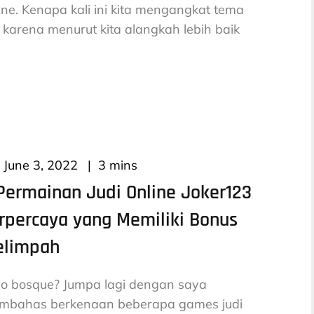
ine. Kenapa kali ini kita mengangkat tema
? karena menurut kita alangkah lebih baik
Posted
3 mins
June 3, 2022
on
Permainan Judi Online Joker123
rpercaya yang Memiliki Bonus
elimpah
o bosque? Jumpa lagi dengan saya
mbahas berkenaan beberapa games judi