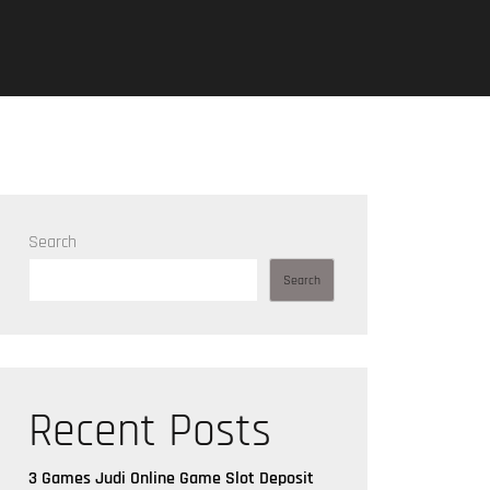
Search
Search
Recent Posts
3 Games Judi Online Game Slot Deposit