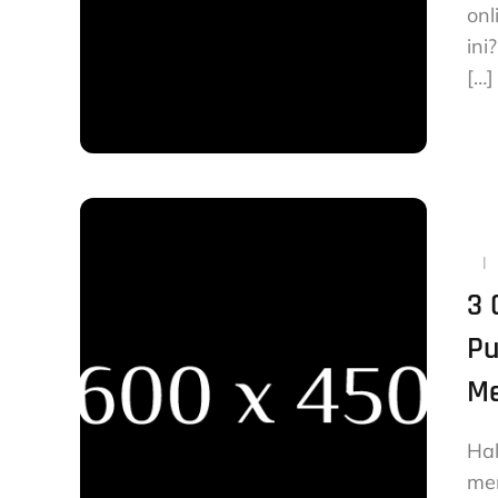
onl
ini
[…]
3 
Pu
Me
Hal
me