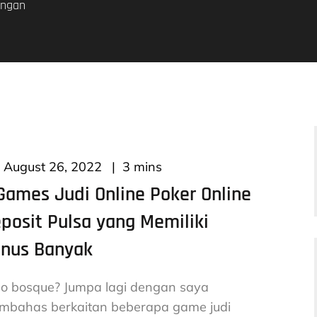
ongan
Posted
3 mins
August 26, 2022
on
Games Judi Online Poker Online
posit Pulsa yang Memiliki
nus Banyak
o bosque? Jumpa lagi dengan saya
mbahas berkaitan beberapa game judi