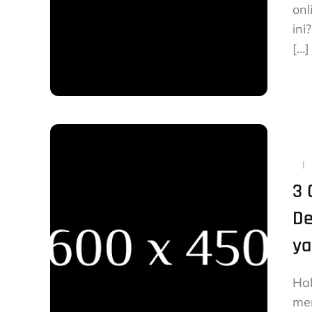
onl
ini
[…]
3 
De
ya
Hal
me