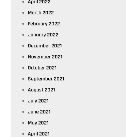
April 2022
March 2022
February 2022
January 2022
December 2021
November 2021
October 2021
September 2021
August 2021
July 2021
June 2021
May 2021
April 2021