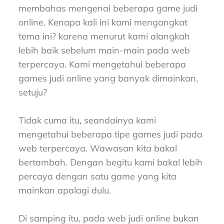
membahas mengenai beberapa game judi
online. Kenapa kali ini kami mengangkat
tema ini? karena menurut kami alangkah
lebih baik sebelum main-main pada web
terpercaya. Kami mengetahui beberapa
games judi online yang banyak dimainkan,
setuju?
Tidak cuma itu, seandainya kami
mengetahui beberapa tipe games judi pada
web terpercaya. Wawasan kita bakal
bertambah. Dengan begitu kami bakal lebih
percaya dengan satu game yang kita
mainkan apalagi dulu.
Di samping itu, pada web judi online bukan