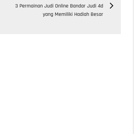
3 Permainan Judi Online Bandar Judi 4d
yang Memiliki Hadiah Besar