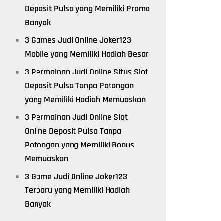
Deposit Pulsa yang Memiliki Promo
Banyak
3 Games Judi Online Joker123
Mobile yang Memiliki Hadiah Besar
3 Permainan Judi Online Situs Slot
Deposit Pulsa Tanpa Potongan
yang Memiliki Hadiah Memuaskan
3 Permainan Judi Online Slot
Online Deposit Pulsa Tanpa
Potongan yang Memiliki Bonus
Memuaskan
3 Game Judi Online Joker123
Terbaru yang Memiliki Hadiah
Banyak