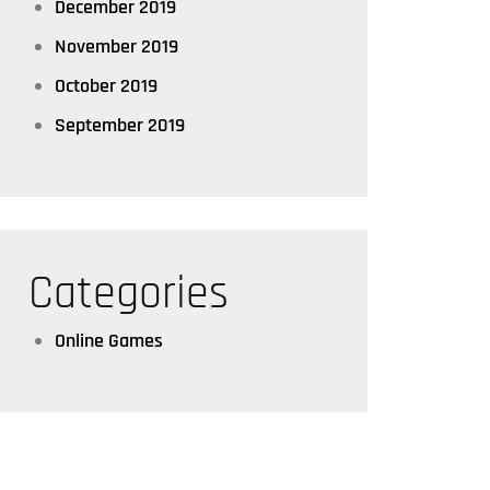
December 2019
November 2019
October 2019
September 2019
Categories
Online Games