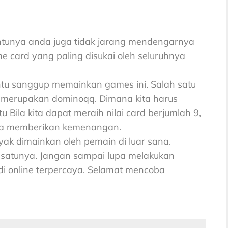
ntunya anda juga tidak jarang mendengarnya
me card yang paling disukai oleh seluruhnya
ntu sanggup memainkan games ini. Salah satu
i merupakan dominoqq. Dimana kita harus
Bila kita dapat meraih nilai card berjumlah 9,
isa memberikan kemenangan.
nyak dimainkan oleh pemain di luar sana.
 satunya. Jangan sampai lupa melakukan
udi online terpercaya. Selamat mencoba
n