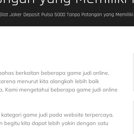
 Slot Joker Deposit Pulsa 5000 Tanpa Potongan yang Memili
has berkaitan beberapa game judi online.
karena menurut kita alangkah lebih baik
. Kami mengetahui beberapa game judi online
a kategori game judi pada website terpercaya.
begitu kita dapat lebih yakin dengan satu