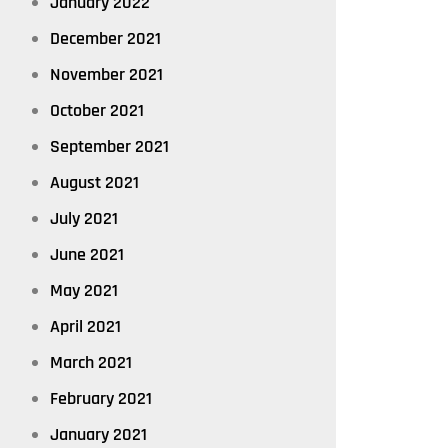
January 2022
December 2021
November 2021
October 2021
September 2021
August 2021
July 2021
June 2021
May 2021
April 2021
March 2021
February 2021
January 2021