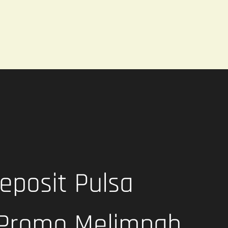
eposit Pulsa
 Promo Melimpah