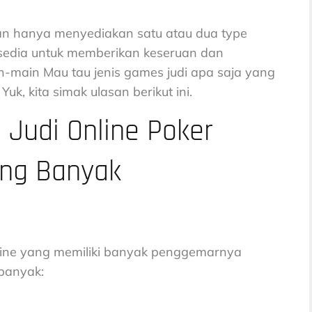
ukan hanya menyediakan satu atau dua type
sedia untuk memberikan keseruan dan
-main Mau tau jenis games judi apa saja yang
k, kita simak ulasan berikut ini.
 Judi Online Poker
ang Banyak
online yang memiliki banyak penggemarnya
banyak: