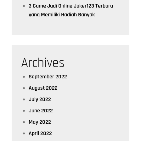
3 Game Judi Online Joker123 Terbaru
yang Memiliki Hadiah Banyak
Archives
September 2022
August 2022
July 2022
June 2022
May 2022
April 2022