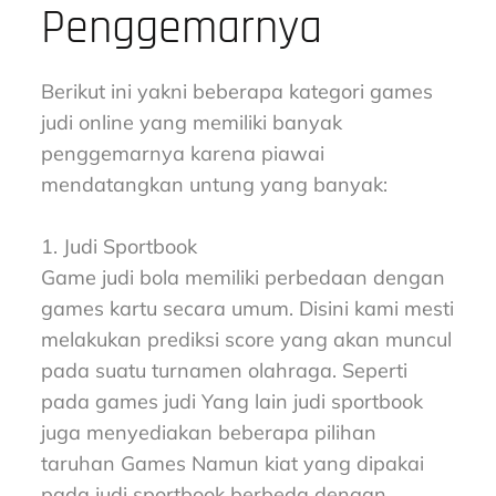
Penggemarnya
Berikut ini yakni beberapa kategori games
judi online yang memiliki banyak
penggemarnya karena piawai
mendatangkan untung yang banyak:
1. Judi Sportbook
Game judi bola memiliki perbedaan dengan
games kartu secara umum. Disini kami mesti
melakukan prediksi score yang akan muncul
pada suatu turnamen olahraga. Seperti
pada games judi Yang lain judi sportbook
juga menyediakan beberapa pilihan
taruhan Games Namun kiat yang dipakai
pada judi sportbook berbeda dengan