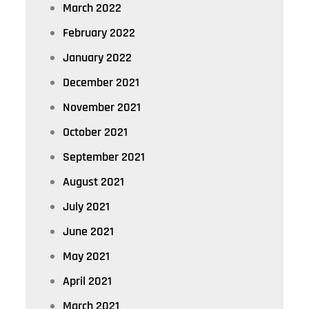
March 2022
February 2022
January 2022
December 2021
November 2021
October 2021
September 2021
August 2021
July 2021
June 2021
May 2021
April 2021
March 2021