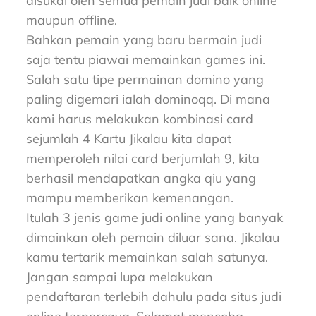
disukai oleh semua pemain judi baik online
maupun offline.
Bahkan pemain yang baru bermain judi
saja tentu piawai memainkan games ini.
Salah satu tipe permainan domino yang
paling digemari ialah dominoqq. Di mana
kami harus melakukan kombinasi card
sejumlah 4 Kartu Jikalau kita dapat
memperoleh nilai card berjumlah 9, kita
berhasil mendapatkan angka qiu yang
mampu memberikan kemenangan.
Itulah 3 jenis game judi online yang banyak
dimainkan oleh pemain diluar sana. Jikalau
kamu tertarik memainkan salah satunya.
Jangan sampai lupa melakukan
pendaftaran terlebih dahulu pada situs judi