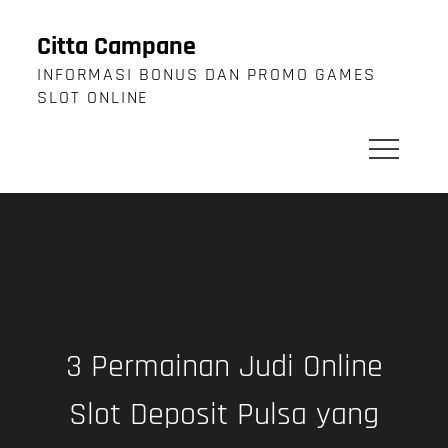
Skip
to
Citta Campane
content
INFORMASI BONUS DAN PROMO GAMES
SLOT ONLINE
3 Permainan Judi Online
Slot Deposit Pulsa yang