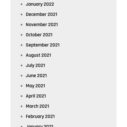
January 2022
December 2021
November 2021
October 2021
September 2021
August 2021
July 2021
June 2021
May 2021
April 2021
March 2021
February 2021
January 2021