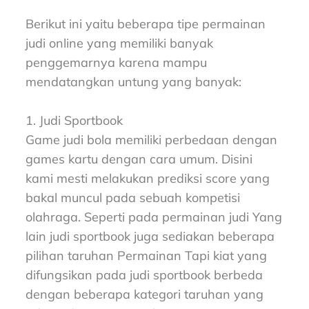
Berikut ini yaitu beberapa tipe permainan
judi online yang memiliki banyak
penggemarnya karena mampu
mendatangkan untung yang banyak:
1. Judi Sportbook
Game judi bola memiliki perbedaan dengan
games kartu dengan cara umum. Disini
kami mesti melakukan prediksi score yang
bakal muncul pada sebuah kompetisi
olahraga. Seperti pada permainan judi Yang
lain judi sportbook juga sediakan beberapa
pilihan taruhan Permainan Tapi kiat yang
difungsikan pada judi sportbook berbeda
dengan beberapa kategori taruhan yang