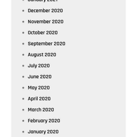
December 2020
November 2020
October 2020
September 2020
August 2020
July 2020
June 2020
May 2020
April 2020
March 2020
February 2020
January 2020