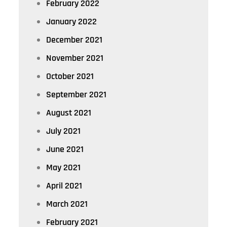
February 2022
January 2022
December 2021
November 2021
October 2021
September 2021
August 2021
July 2021
June 2021
May 2021
April 2021
March 2021
February 2021