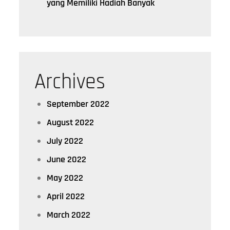
yang Memiliki Hadiah Banyak
Archives
September 2022
August 2022
July 2022
June 2022
May 2022
April 2022
March 2022