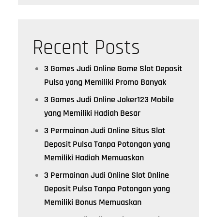
Recent Posts
3 Games Judi Online Game Slot Deposit
Pulsa yang Memiliki Promo Banyak
3 Games Judi Online Joker123 Mobile
yang Memiliki Hadiah Besar
3 Permainan Judi Online Situs Slot
Deposit Pulsa Tanpa Potongan yang
Memiliki Hadiah Memuaskan
3 Permainan Judi Online Slot Online
Deposit Pulsa Tanpa Potongan yang
Memiliki Bonus Memuaskan