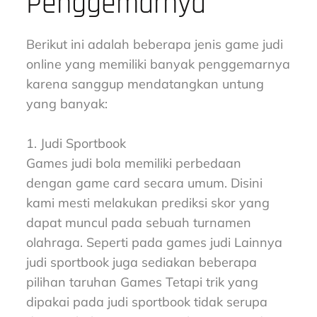
Penggemarnya
Berikut ini adalah beberapa jenis game judi
online yang memiliki banyak penggemarnya
karena sanggup mendatangkan untung
yang banyak:
1. Judi Sportbook
Games judi bola memiliki perbedaan
dengan game card secara umum. Disini
kami mesti melakukan prediksi skor yang
dapat muncul pada sebuah turnamen
olahraga. Seperti pada games judi Lainnya
judi sportbook juga sediakan beberapa
pilihan taruhan Games Tetapi trik yang
dipakai pada judi sportbook tidak serupa