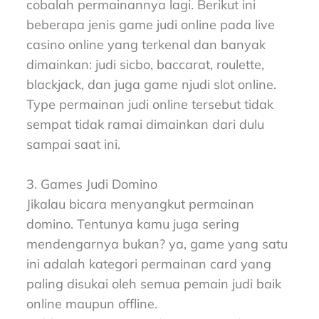
cobalah permainannya lagi. Berikut ini
beberapa jenis game judi online pada live
casino online yang terkenal dan banyak
dimainkan: judi sicbo, baccarat, roulette,
blackjack, dan juga game njudi slot online.
Type permainan judi online tersebut tidak
sempat tidak ramai dimainkan dari dulu
sampai saat ini.
3. Games Judi Domino
Jikalau bicara menyangkut permainan
domino. Tentunya kamu juga sering
mendengarnya bukan? ya, game yang satu
ini adalah kategori permainan card yang
paling disukai oleh semua pemain judi baik
online maupun offline.