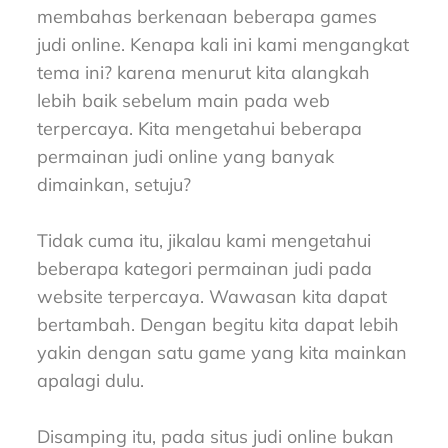
membahas berkenaan beberapa games
judi online. Kenapa kali ini kami mengangkat
tema ini? karena menurut kita alangkah
lebih baik sebelum main pada web
terpercaya. Kita mengetahui beberapa
permainan judi online yang banyak
dimainkan, setuju?
Tidak cuma itu, jikalau kami mengetahui
beberapa kategori permainan judi pada
website terpercaya. Wawasan kita dapat
bertambah. Dengan begitu kita dapat lebih
yakin dengan satu game yang kita mainkan
apalagi dulu.
Disamping itu, pada situs judi online bukan