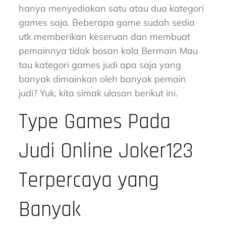
hanya menyediakan satu atau dua kategori
games saja. Beberapa game sudah sedia
utk memberikan keseruan dan membuat
pemainnya tidak bosan kala Bermain Mau
tau kategori games judi apa saja yang
banyak dimainkan oleh banyak pemain
judi? Yuk, kita simak ulasan berikut ini.
Type Games Pada
Judi Online Joker123
Terpercaya yang
Banyak