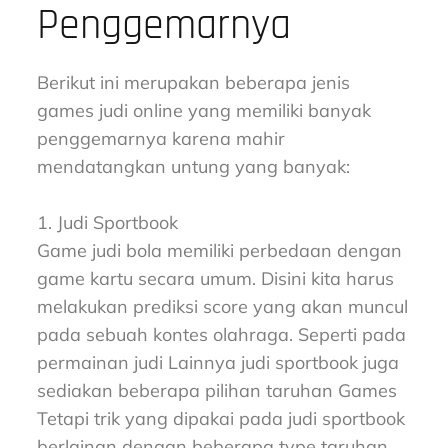
Penggemarnya
Berikut ini merupakan beberapa jenis
games judi online yang memiliki banyak
penggemarnya karena mahir
mendatangkan untung yang banyak:
1. Judi Sportbook
Game judi bola memiliki perbedaan dengan
game kartu secara umum. Disini kita harus
melakukan prediksi score yang akan muncul
pada sebuah kontes olahraga. Seperti pada
permainan judi Lainnya judi sportbook juga
sediakan beberapa pilihan taruhan Games
Tetapi trik yang dipakai pada judi sportbook
berlainan dengan beberapa type taruhan