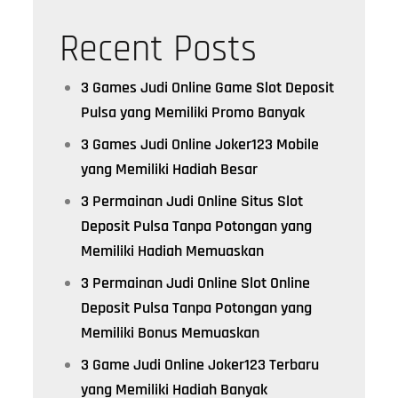
Recent Posts
3 Games Judi Online Game Slot Deposit
Pulsa yang Memiliki Promo Banyak
3 Games Judi Online Joker123 Mobile
yang Memiliki Hadiah Besar
3 Permainan Judi Online Situs Slot
Deposit Pulsa Tanpa Potongan yang
Memiliki Hadiah Memuaskan
3 Permainan Judi Online Slot Online
Deposit Pulsa Tanpa Potongan yang
Memiliki Bonus Memuaskan
3 Game Judi Online Joker123 Terbaru
yang Memiliki Hadiah Banyak