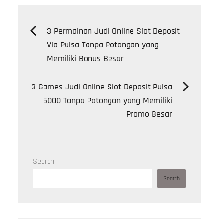
Post
3 Permainan Judi Online Slot Deposit
Via Pulsa Tanpa Potongan yang
navigation
Memiliki Bonus Besar
3 Games Judi Online Slot Deposit Pulsa
5000 Tanpa Potongan yang Memiliki
Promo Besar
Search
Search