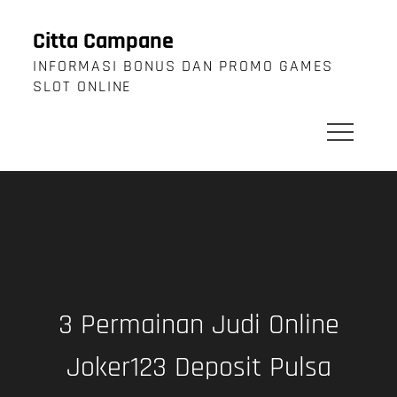
Skip
to
Citta Campane
content
INFORMASI BONUS DAN PROMO GAMES
SLOT ONLINE
3 Permainan Judi Online
Joker123 Deposit Pulsa