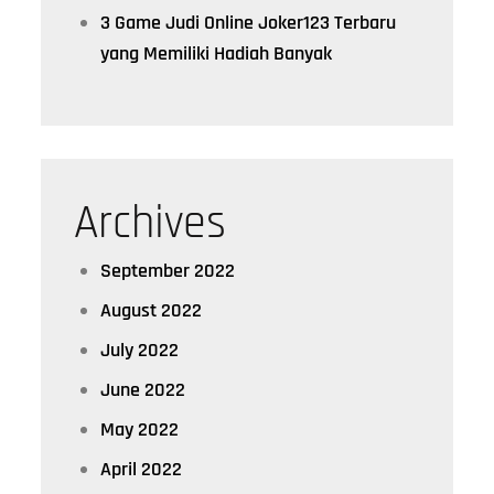
3 Game Judi Online Joker123 Terbaru
yang Memiliki Hadiah Banyak
Archives
September 2022
August 2022
July 2022
June 2022
May 2022
April 2022