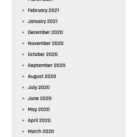
February 2021
January 2021
December 2020
November 2020
October 2020
September 2020
August 2020
July 2020
June 2020
May 2020
April 2020
March 2020