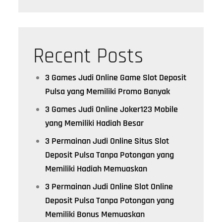
Recent Posts
3 Games Judi Online Game Slot Deposit
Pulsa yang Memiliki Promo Banyak
3 Games Judi Online Joker123 Mobile
yang Memiliki Hadiah Besar
3 Permainan Judi Online Situs Slot
Deposit Pulsa Tanpa Potongan yang
Memiliki Hadiah Memuaskan
3 Permainan Judi Online Slot Online
Deposit Pulsa Tanpa Potongan yang
Memiliki Bonus Memuaskan