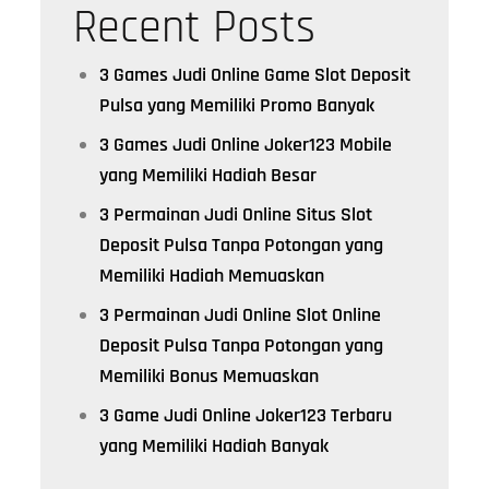
Recent Posts
3 Games Judi Online Game Slot Deposit
Pulsa yang Memiliki Promo Banyak
3 Games Judi Online Joker123 Mobile
yang Memiliki Hadiah Besar
3 Permainan Judi Online Situs Slot
Deposit Pulsa Tanpa Potongan yang
Memiliki Hadiah Memuaskan
3 Permainan Judi Online Slot Online
Deposit Pulsa Tanpa Potongan yang
Memiliki Bonus Memuaskan
3 Game Judi Online Joker123 Terbaru
yang Memiliki Hadiah Banyak