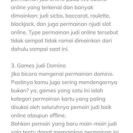
online yang terkenal dan banyak
dimainkan: judi sicbo, baccarat, roulette,
blackjack, dan juga permainan njudi slot
online. Type permainan judi online tersebut
tidak sempat tidak ramai dimainkan dari
dahulu sampai saat ini.
3. Games Judi Domino
Jika bicara mengenai permainan domino.
Pastinya kamu juga sering mendengarnya
bukan? ya, games yang satu ini ialah
kategori permainan kartu yang paling
disukai oleh seluruhnya pemain judi baik
online ataupun offline.
Bahkan pemain yang baru main-main judi
saja tentu dapat memainkan permainan ini.