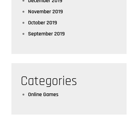
December 2019
November 2019
October 2019
September 2019
Categories
Online Games