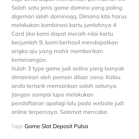
Salah satu jenis game domino yang paling
digemari ialah dominoqq. Dimana kita harus
melakukan kombinasi kartu jumlahnya 4
Card Jika kami dapat meraih nilai kartu
berjumlah 9, kami berhasil mendapatkan
angka qiu yang mahir memberikan
kemenangan.
Itulah 3 type game judi online yang banyak
dimainkan oleh pemain diluar sana. Kalau
anda tertarik memainkan salah satunya.
Jangan sampai lupa melakukan
pendaftaran apalagi lalu pada website judi
online terpercaya. Selamat mencoba
Game Slot Deposit Pulsa
Tags: