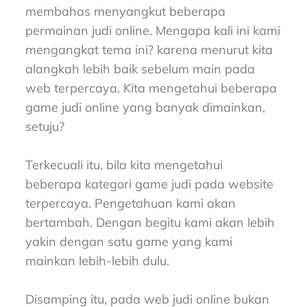
membahas menyangkut beberapa
permainan judi online. Mengapa kali ini kami
mengangkat tema ini? karena menurut kita
alangkah lebih baik sebelum main pada
web terpercaya. Kita mengetahui beberapa
game judi online yang banyak dimainkan,
setuju?
Terkecuali itu, bila kita mengetahui
beberapa kategori game judi pada website
terpercaya. Pengetahuan kami akan
bertambah. Dengan begitu kami akan lebih
yakin dengan satu game yang kami
mainkan lebih-lebih dulu.
Disamping itu, pada web judi online bukan