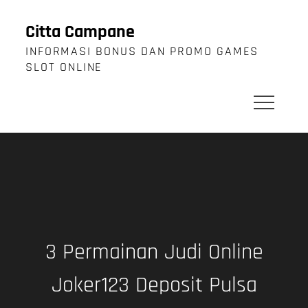
Skip
to
Citta Campane
content
INFORMASI BONUS DAN PROMO GAMES
SLOT ONLINE
3 Permainan Judi Online
Joker123 Deposit Pulsa