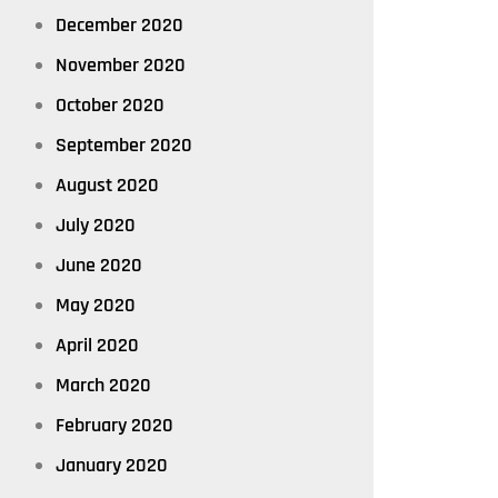
December 2020
November 2020
October 2020
September 2020
August 2020
July 2020
June 2020
May 2020
April 2020
March 2020
February 2020
January 2020