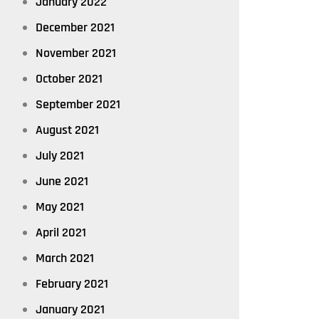
January 2022
December 2021
November 2021
October 2021
September 2021
August 2021
July 2021
June 2021
May 2021
April 2021
March 2021
February 2021
January 2021