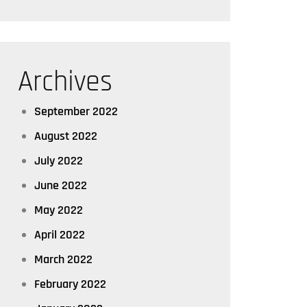
Archives
September 2022
August 2022
July 2022
June 2022
May 2022
April 2022
March 2022
February 2022