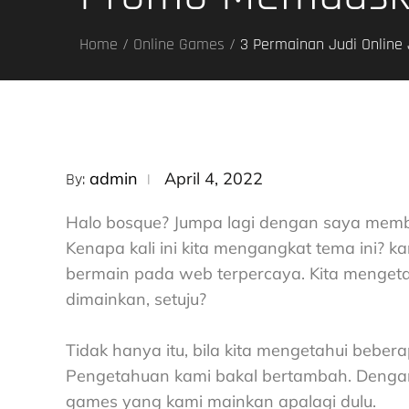
Home
Online Games
3 Permainan Judi Online
Posted
admin
April 4, 2022
By:
on
Halo bosque? Jumpa lagi dengan saya memb
Kenapa kali ini kita mengangkat tema ini? k
bermain pada web terpercaya. Kita mengeta
dimainkan, setuju?
Tidak hanya itu, bila kita mengetahui beber
Pengetahuan kami bakal bertambah. Dengan
games yang kami mainkan apalagi dulu.