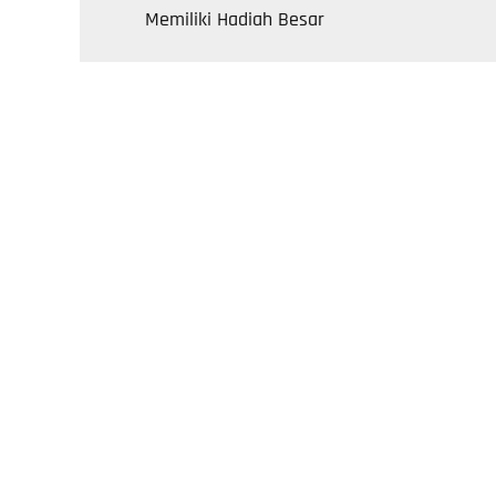
Memiliki Hadiah Besar
navigation