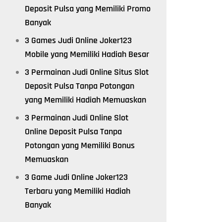
Deposit Pulsa yang Memiliki Promo
Banyak
3 Games Judi Online Joker123
Mobile yang Memiliki Hadiah Besar
3 Permainan Judi Online Situs Slot
Deposit Pulsa Tanpa Potongan
yang Memiliki Hadiah Memuaskan
3 Permainan Judi Online Slot
Online Deposit Pulsa Tanpa
Potongan yang Memiliki Bonus
Memuaskan
3 Game Judi Online Joker123
Terbaru yang Memiliki Hadiah
Banyak