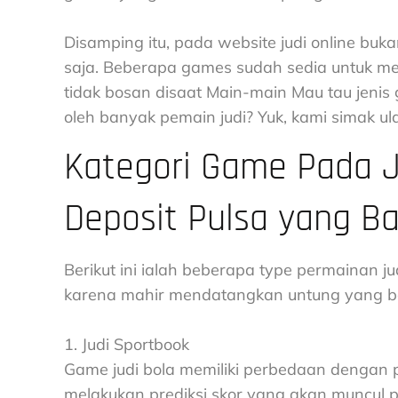
Disamping itu, pada website judi online bu
saja. Beberapa games sudah sedia untuk 
tidak bosan disaat Main-main Mau tau jenis
oleh banyak pemain judi? Yuk, kami simak ulas
Kategori Game Pada Ju
Deposit Pulsa yang 
Berikut ini ialah beberapa type permainan 
karena mahir mendatangkan untung yang b
1. Judi Sportbook
Game judi bola memiliki perbedaan dengan p
melakukan prediksi skor yang akan muncul 