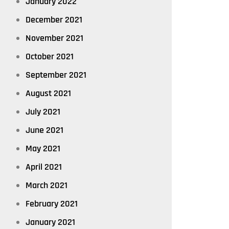
January 2022
December 2021
November 2021
October 2021
September 2021
August 2021
July 2021
June 2021
May 2021
April 2021
March 2021
February 2021
January 2021