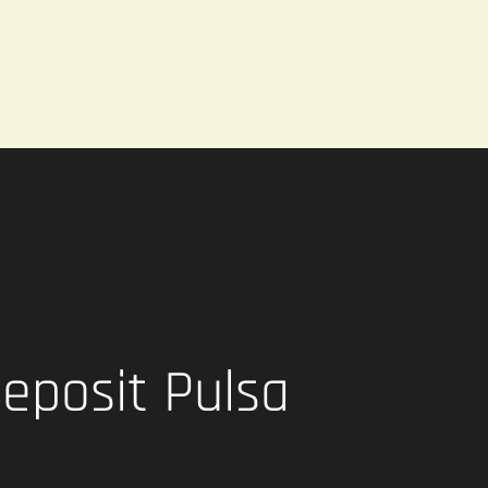
eposit Pulsa