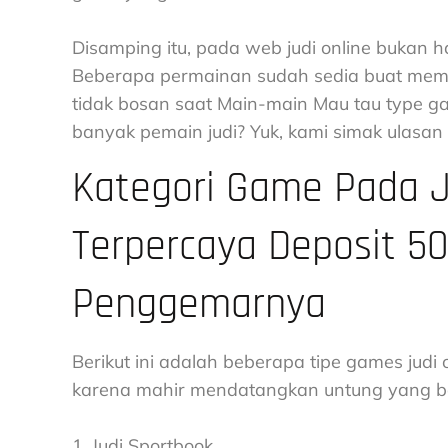
Disamping itu, pada web judi online bukan h
Beberapa permainan sudah sedia buat me
tidak bosan saat Main-main Mau tau type g
banyak pemain judi? Yuk, kami simak ulasan b
Kategori Game Pada J
Terpercaya Deposit 5
Penggemarnya
Berikut ini adalah beberapa tipe games jud
karena mahir mendatangkan untung yang b
1. Judi Sportbook