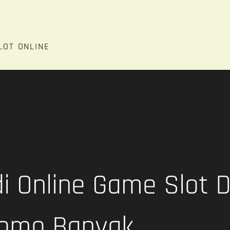
LOT ONLINE
i Online Game Slot D
romo Banyak