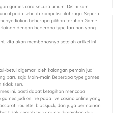
ngan games card secara umum. Disini kami
uncul pada sebuah kompetisi olahraga. Seperti
a menyediakan beberapa pilihan taruhan Game
 berlainan dengan beberapa type taruhan yang
i, kita akan membahasnya setelah artikel ini
ul-betul digemari oleh kalangan pemain judi
ang baru saja Main-main Beberapa type games
 tidak seru.
mes ini, pasti dapat ketagihan mencoba
 games judi online pada live casino online yang
accarat, roulette, blackjack, dan juga permainan
rsebut tidak pernah tidak ramai dimainkan dari