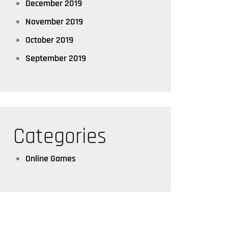
December 2019
November 2019
October 2019
September 2019
Categories
Online Games