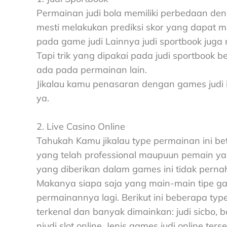
Permainan judi bola memiliki perbedaan de
mesti melakukan prediksi skor yang dapat m
pada game judi Lainnya judi sportbook jug
Tapi trik yang dipakai pada judi sportbook
ada pada permainan lain.
Jikalau kamu penasaran dengan games judi in
ya.
2. Live Casino Online
Tahukah Kamu jikalau type permainan ini bet
yang telah professional maupuun pemain y
yang diberikan dalam games ini tidak pernah
Makanya siapa saja yang main-main tipe ga
permainannya lagi. Berikut ini beberapa type
terkenal dan banyak dimainkan: judi sicbo, b
njudi slot online. Jenis games judi online te