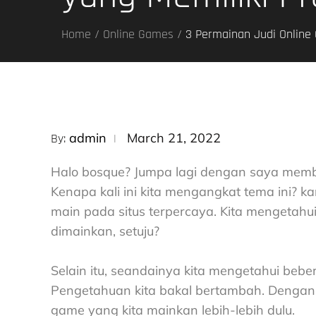
Home
Online Games
3 Permainan Judi Online
Posted
admin
March 21, 2022
By:
on
Halo bosque? Jumpa lagi dengan saya memb
Kenapa kali ini kita mengangkat tema ini? k
main pada situs terpercaya. Kita mengetahu
dimainkan, setuju?
Selain itu, seandainya kita mengetahui bebe
Pengetahuan kita bakal bertambah. Dengan 
game yang kita mainkan lebih-lebih dulu.