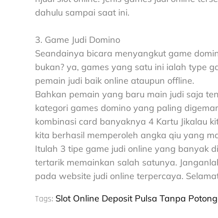
dahulu sampai saat ini.
3. Game Judi Domino
Seandainya bicara menyangkut game domin
bukan? ya, games yang satu ini ialah type g
pemain judi baik online ataupun offline.
Bahkan pemain yang baru main judi saja ten
kategori games domino yang paling digemar
kombinasi card banyaknya 4 Kartu Jikalau ki
kita berhasil memperoleh angka qiu yang 
Itulah 3 tipe game judi online yang banyak 
tertarik memainkan salah satunya. Janganla
pada website judi online terpercaya. Selam
Slot Online Deposit Pulsa Tanpa Poton
Tags: