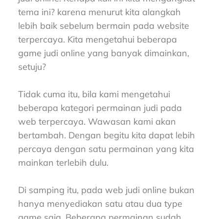
tema ini? karena menurut kita alangkah
lebih baik sebelum bermain pada website
terpercaya. Kita mengetahui beberapa
game judi online yang banyak dimainkan,
setuju?
Tidak cuma itu, bila kami mengetahui
beberapa kategori permainan judi pada
web terpercaya. Wawasan kami akan
bertambah. Dengan begitu kita dapat lebih
percaya dengan satu permainan yang kita
mainkan terlebih dulu.
Di samping itu, pada web judi online bukan
hanya menyediakan satu atau dua type
game saja. Beberapa permainan sudah