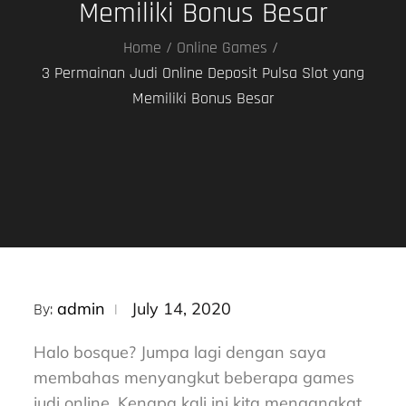
Memiliki Bonus Besar
Home
Online Games
3 Permainan Judi Online Deposit Pulsa Slot yang
Memiliki Bonus Besar
Posted
admin
July 14, 2020
By:
on
Halo bosque? Jumpa lagi dengan saya
membahas menyangkut beberapa games
judi online. Kenapa kali ini kita mengangkat