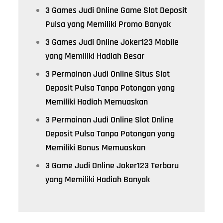
3 Games Judi Online Game Slot Deposit
Pulsa yang Memiliki Promo Banyak
3 Games Judi Online Joker123 Mobile
yang Memiliki Hadiah Besar
3 Permainan Judi Online Situs Slot
Deposit Pulsa Tanpa Potongan yang
Memiliki Hadiah Memuaskan
3 Permainan Judi Online Slot Online
Deposit Pulsa Tanpa Potongan yang
Memiliki Bonus Memuaskan
3 Game Judi Online Joker123 Terbaru
yang Memiliki Hadiah Banyak