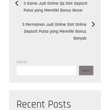
Post
3 Game Judi Online Qq Slot Deposit
Pulsa yang Memiliki Bonus Besar
navigation
3 Permainan Judi Online Slot Online
Deposit Pulsa yang Memiliki Bonus
Banyak
Search
Search
Recent Posts