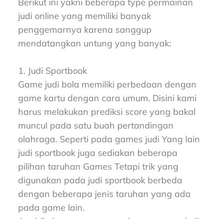
Berikut ini yakni beberapa type permainan
judi online yang memiliki banyak
penggemarnya karena sanggup
mendatangkan untung yang banyak:
1. Judi Sportbook
Game judi bola memiliki perbedaan dengan
game kartu dengan cara umum. Disini kami
harus melakukan prediksi score yang bakal
muncul pada satu buah pertandingan
olahraga. Seperti pada games judi Yang lain
judi sportbook juga sediakan beberapa
pilihan taruhan Games Tetapi trik yang
digunakan pada judi sportbook berbeda
dengan beberapa jenis taruhan yang ada
pada game lain.