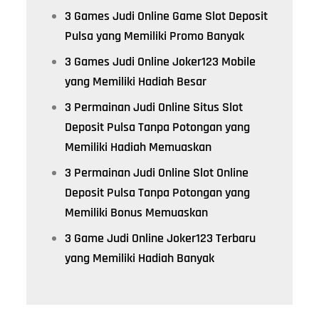
3 Games Judi Online Game Slot Deposit
Pulsa yang Memiliki Promo Banyak
3 Games Judi Online Joker123 Mobile
yang Memiliki Hadiah Besar
3 Permainan Judi Online Situs Slot
Deposit Pulsa Tanpa Potongan yang
Memiliki Hadiah Memuaskan
3 Permainan Judi Online Slot Online
Deposit Pulsa Tanpa Potongan yang
Memiliki Bonus Memuaskan
3 Game Judi Online Joker123 Terbaru
yang Memiliki Hadiah Banyak