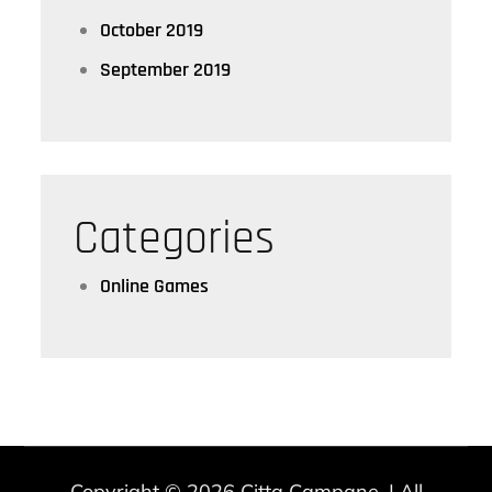
October 2019
September 2019
Categories
Online Games
Copyright © 2026
Citta Campane
. | All