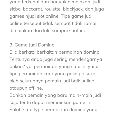
yang terkenal dan banyak dimainkan: judi
sicbo, baccarat, roulette, blackjack, dan juga
games njudi slot online. Tipe game judi
online tersebut tidak sempat tidak ramai
dimainkan dari lalu sampai saat ini.
3. Game Judi Domino
Bila berkata berkaitan permainan domino.
Tentunya anda juga sering mendengarnya
bukan? ya, permainan yang satu ini yaitu
tipe permainan card yang paling disukai
oleh seluruhnya pemain judi baik online
ataupun offline.
Bahkan pemain yang baru main-main judi
saja tentu dapat memainkan game ini.
Salah satu type permainan domino yang