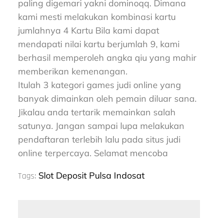
paling digemari yakni dominoqq. Dimana
kami mesti melakukan kombinasi kartu
jumlahnya 4 Kartu Bila kami dapat
mendapati nilai kartu berjumlah 9, kami
berhasil memperoleh angka qiu yang mahir
memberikan kemenangan.
Itulah 3 kategori games judi online yang
banyak dimainkan oleh pemain diluar sana.
Jikalau anda tertarik memainkan salah
satunya. Jangan sampai lupa melakukan
pendaftaran terlebih lalu pada situs judi
online terpercaya. Selamat mencoba
Slot Deposit Pulsa Indosat
Tags: