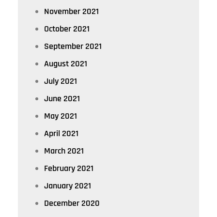
November 2021
October 2021
September 2021
August 2021
July 2021
June 2021
May 2021
April 2021
March 2021
February 2021
January 2021
December 2020