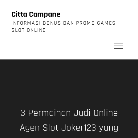
Skip
to
Citta Campane
content
INFORMASI BONUS DAN PROMO GAMES
SLOT ONLINE
3 Permainan Judi Online
Agen Slot Joker123 yang