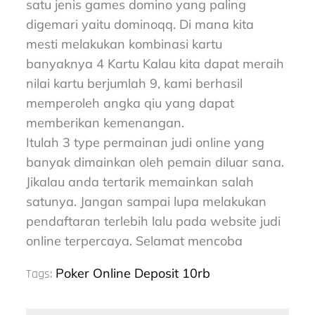
satu jenis games domino yang paling
digemari yaitu dominoqq. Di mana kita
mesti melakukan kombinasi kartu
banyaknya 4 Kartu Kalau kita dapat meraih
nilai kartu berjumlah 9, kami berhasil
memperoleh angka qiu yang dapat
memberikan kemenangan.
Itulah 3 type permainan judi online yang
banyak dimainkan oleh pemain diluar sana.
Jikalau anda tertarik memainkan salah
satunya. Jangan sampai lupa melakukan
pendaftaran terlebih lalu pada website judi
online terpercaya. Selamat mencoba
Poker Online Deposit 10rb
Tags: