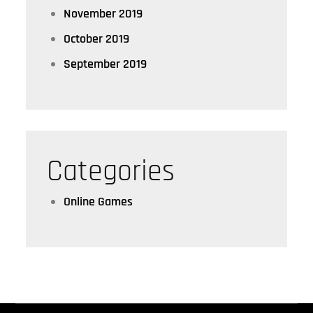
November 2019
October 2019
September 2019
Categories
Online Games