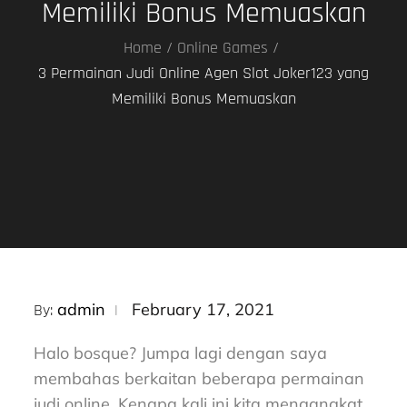
Memiliki Bonus Memuaskan
Home
Online Games
3 Permainan Judi Online Agen Slot Joker123 yang
Memiliki Bonus Memuaskan
Posted
admin
February 17, 2021
By:
on
Halo bosque? Jumpa lagi dengan saya
membahas berkaitan beberapa permainan
judi online. Kenapa kali ini kita mengangkat