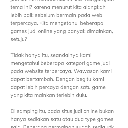
tema ini? karena menurut kita alangkah
lebih baik sebelum bermain pada web
terpercaya. Kita mengetahui beberapa
games judi online yang banyak dimainkan,
setuju?
Tidak hanya itu, seandainya kami
mengetahui beberapa kategori game judi
pada website terpercaya. Wawasan kami
dapat bertambah. Dengan begitu kami
dapat lebih percaya dengan satu game
yang kita mainkan terlebih dulu.
Di samping itu, pada situs judi online bukan
hanya sediakan satu atau dua type games
saja. Beberapa permainan sudah sedia utk