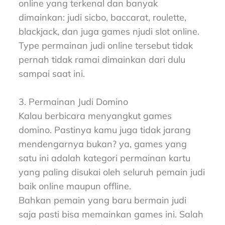
online yang terkenal dan banyak
dimainkan: judi sicbo, baccarat, roulette,
blackjack, dan juga games njudi slot online.
Type permainan judi online tersebut tidak
pernah tidak ramai dimainkan dari dulu
sampai saat ini.
3. Permainan Judi Domino
Kalau berbicara menyangkut games
domino. Pastinya kamu juga tidak jarang
mendengarnya bukan? ya, games yang
satu ini adalah kategori permainan kartu
yang paling disukai oleh seluruh pemain judi
baik online maupun offline.
Bahkan pemain yang baru bermain judi
saja pasti bisa memainkan games ini. Salah