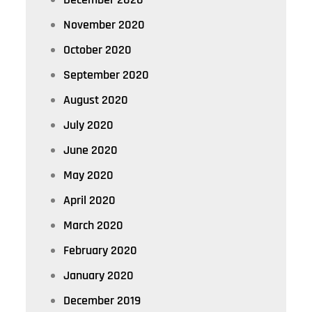
November 2020
October 2020
September 2020
August 2020
July 2020
June 2020
May 2020
April 2020
March 2020
February 2020
January 2020
December 2019