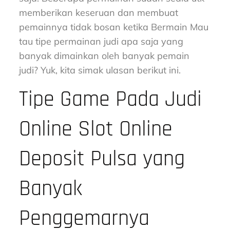
memberikan keseruan dan membuat
pemainnya tidak bosan ketika Bermain Mau
tau tipe permainan judi apa saja yang
banyak dimainkan oleh banyak pemain
judi? Yuk, kita simak ulasan berikut ini.
Tipe Game Pada Judi
Online Slot Online
Deposit Pulsa yang
Banyak
Penggemarnya