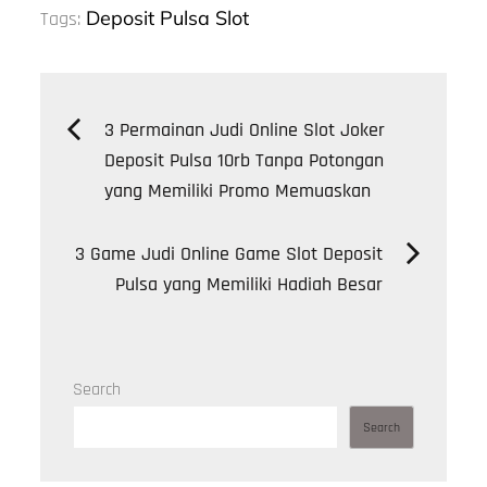
Deposit Pulsa Slot
Tags:
Post
3 Permainan Judi Online Slot Joker
Deposit Pulsa 10rb Tanpa Potongan
navigation
yang Memiliki Promo Memuaskan
3 Game Judi Online Game Slot Deposit
Pulsa yang Memiliki Hadiah Besar
Search
Search