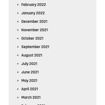
February 2022
January 2022
December 2021
November 2021
October 2021
September 2021
August 2021
July 2021
June 2021
May 2021
April 2021
March 2021