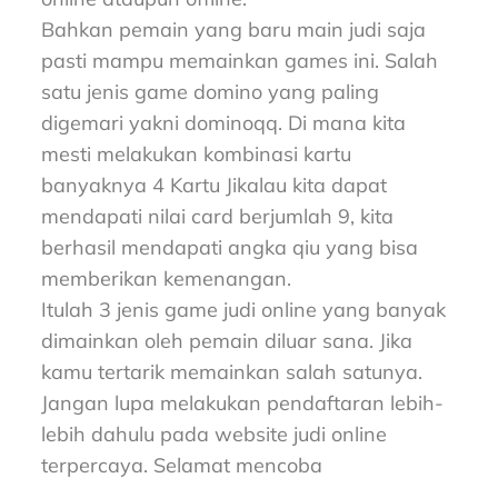
Bahkan pemain yang baru main judi saja
pasti mampu memainkan games ini. Salah
satu jenis game domino yang paling
digemari yakni dominoqq. Di mana kita
mesti melakukan kombinasi kartu
banyaknya 4 Kartu Jikalau kita dapat
mendapati nilai card berjumlah 9, kita
berhasil mendapati angka qiu yang bisa
memberikan kemenangan.
Itulah 3 jenis game judi online yang banyak
dimainkan oleh pemain diluar sana. Jika
kamu tertarik memainkan salah satunya.
Jangan lupa melakukan pendaftaran lebih-
lebih dahulu pada website judi online
terpercaya. Selamat mencoba