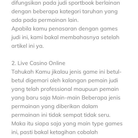
difungsikan pada judi sportbook berlainan
dengan beberapa kategori taruhan yang
ada pada permainan lain.
Apabila kamu penasaran dengan games
judi ini, kami bakal membahasnya setelah
artikel ini ya.
2. Live Casino Online
Tahukah Kamu jikalau jenis game ini betul-
betul digemari oleh kalangan pemain judi
yang telah professional maupuun pemain
yang baru saja Main-main Beberapa jenis
permainan yang diberikan dalam
permainan ini tidak sempat tidak seru.
Maka itu siapa saja yang main type games
ini, pasti bakal ketagihan cobalah