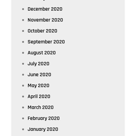
December 2020
November 2020
October 2020
September 2020
August 2020
July 2020
June 2020
May 2020
April 2020
March 2020
February 2020
January 2020