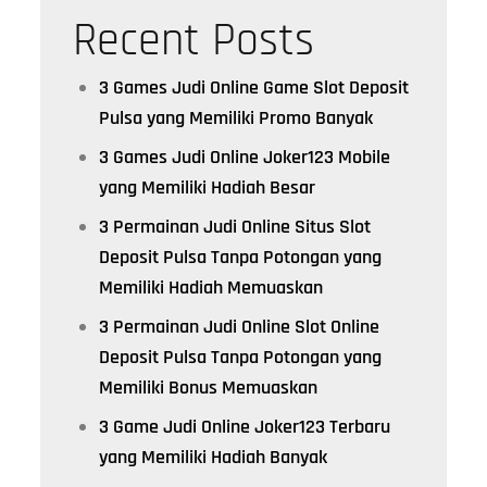
Recent Posts
3 Games Judi Online Game Slot Deposit
Pulsa yang Memiliki Promo Banyak
3 Games Judi Online Joker123 Mobile
yang Memiliki Hadiah Besar
3 Permainan Judi Online Situs Slot
Deposit Pulsa Tanpa Potongan yang
Memiliki Hadiah Memuaskan
3 Permainan Judi Online Slot Online
Deposit Pulsa Tanpa Potongan yang
Memiliki Bonus Memuaskan
3 Game Judi Online Joker123 Terbaru
yang Memiliki Hadiah Banyak