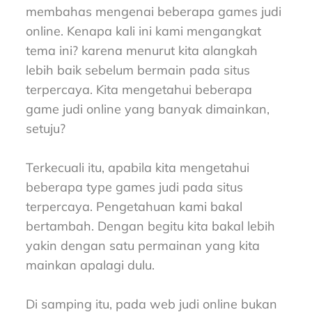
membahas mengenai beberapa games judi
online. Kenapa kali ini kami mengangkat
tema ini? karena menurut kita alangkah
lebih baik sebelum bermain pada situs
terpercaya. Kita mengetahui beberapa
game judi online yang banyak dimainkan,
setuju?
Terkecuali itu, apabila kita mengetahui
beberapa type games judi pada situs
terpercaya. Pengetahuan kami bakal
bertambah. Dengan begitu kita bakal lebih
yakin dengan satu permainan yang kita
mainkan apalagi dulu.
Di samping itu, pada web judi online bukan