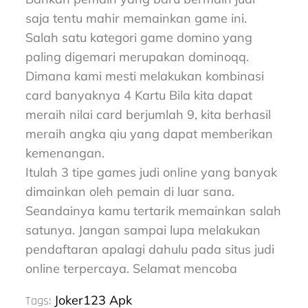
saja tentu mahir memainkan game ini.
Salah satu kategori game domino yang
paling digemari merupakan dominoqq.
Dimana kami mesti melakukan kombinasi
card banyaknya 4 Kartu Bila kita dapat
meraih nilai card berjumlah 9, kita berhasil
meraih angka qiu yang dapat memberikan
kemenangan.
Itulah 3 tipe games judi online yang banyak
dimainkan oleh pemain di luar sana.
Seandainya kamu tertarik memainkan salah
satunya. Jangan sampai lupa melakukan
pendaftaran apalagi dahulu pada situs judi
online terpercaya. Selamat mencoba
Joker123 Apk
Tags: