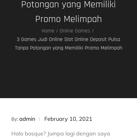
Potongan yang Memiliki
Promo Melimpah
Home
Online Games
3 Games Judi Online Slot Online Deposit Pulsa
Tanpa Potongan yang Memiliki Promo Melimpah
Posted
admin
February 10, 2021
By:
on
Halo bosque? Jumpa lagi dengan saya