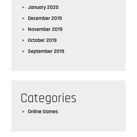
January 2020
December 2019
November 2019
October 2019
September 2019
Categories
Online Games