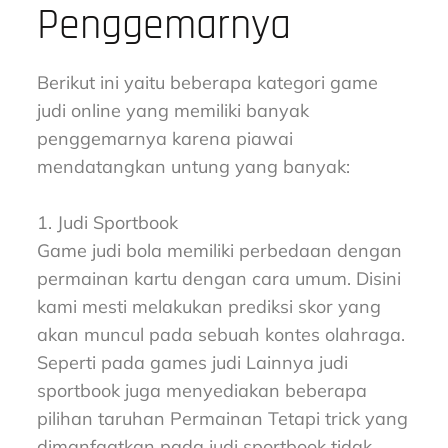
Penggemarnya
Berikut ini yaitu beberapa kategori game
judi online yang memiliki banyak
penggemarnya karena piawai
mendatangkan untung yang banyak:
1. Judi Sportbook
Game judi bola memiliki perbedaan dengan
permainan kartu dengan cara umum. Disini
kami mesti melakukan prediksi skor yang
akan muncul pada sebuah kontes olahraga.
Seperti pada games judi Lainnya judi
sportbook juga menyediakan beberapa
pilihan taruhan Permainan Tetapi trick yang
dimanfaatkan pada judi sportbook tidak