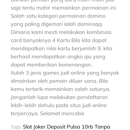
saja tentu mahir memainkan permainan ini.
Salah satu kategori permainan domino
yang paling digemari ialah dominoqq.
Dimana kami mesti melakukan kombinasi
card banyaknya 4 Kartu Bila kita dapat
mendapatkan nilai kartu berjumlah 9, kita
berhasil mendapatkan angka qiu yang
dapat memberikan kemenangan.
Itulah 3 jenis games judi online yang banyak
dimainkan oleh pemain diluar sana. Bila
kamu tertarik memainkan salah satunya.
Janganlah lupa melakukan pendaftaran
lebih-lebih dahulu pada situs judi online
terpercaya. Selamat mencoba
Slot Joker Deposit Pulsa 10rb Tanpa
Tags: