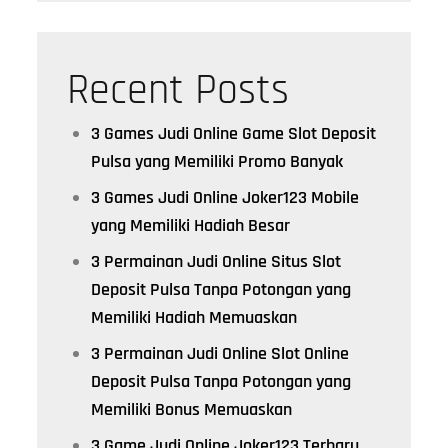
Recent Posts
3 Games Judi Online Game Slot Deposit
Pulsa yang Memiliki Promo Banyak
3 Games Judi Online Joker123 Mobile
yang Memiliki Hadiah Besar
3 Permainan Judi Online Situs Slot
Deposit Pulsa Tanpa Potongan yang
Memiliki Hadiah Memuaskan
3 Permainan Judi Online Slot Online
Deposit Pulsa Tanpa Potongan yang
Memiliki Bonus Memuaskan
3 Game Judi Online Joker123 Terbaru