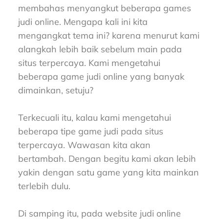
membahas menyangkut beberapa games
judi online. Mengapa kali ini kita
mengangkat tema ini? karena menurut kami
alangkah lebih baik sebelum main pada
situs terpercaya. Kami mengetahui
beberapa game judi online yang banyak
dimainkan, setuju?
Terkecuali itu, kalau kami mengetahui
beberapa tipe game judi pada situs
terpercaya. Wawasan kita akan
bertambah. Dengan begitu kami akan lebih
yakin dengan satu game yang kita mainkan
terlebih dulu.
Di samping itu, pada website judi online