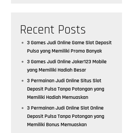
Recent Posts
3 Games Judi Online Game Slot Deposit
Pulsa yang Memiliki Promo Banyak
3 Games Judi Online Joker123 Mobile
yang Memiliki Hadiah Besar
3 Permainan Judi Online Situs Slot
Deposit Pulsa Tanpa Potongan yang
Memiliki Hadiah Memuaskan
3 Permainan Judi Online Slot Online
Deposit Pulsa Tanpa Potongan yang
Memiliki Bonus Memuaskan