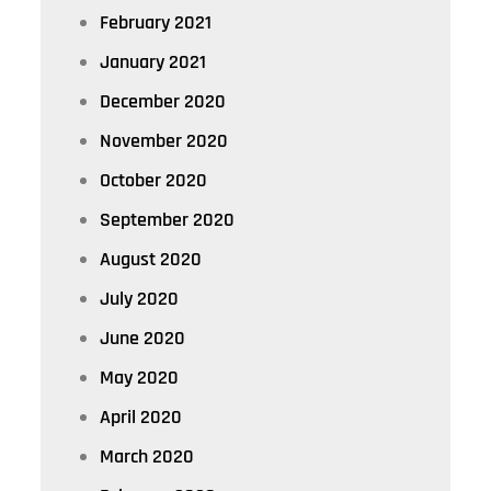
February 2021
January 2021
December 2020
November 2020
October 2020
September 2020
August 2020
July 2020
June 2020
May 2020
April 2020
March 2020