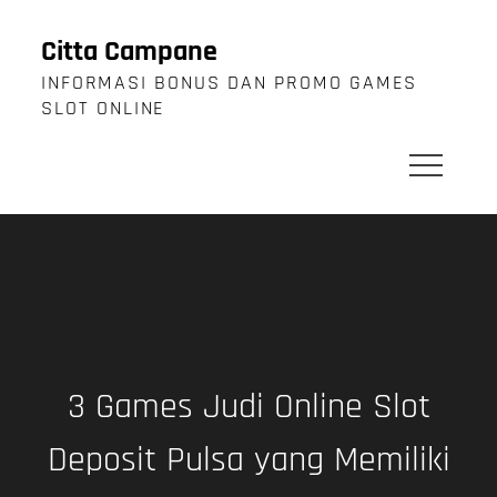
Skip
to
Citta Campane
content
INFORMASI BONUS DAN PROMO GAMES
SLOT ONLINE
3 Games Judi Online Slot
Deposit Pulsa yang Memiliki