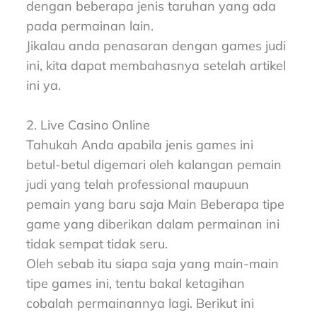
dengan beberapa jenis taruhan yang ada
pada permainan lain.
Jikalau anda penasaran dengan games judi
ini, kita dapat membahasnya setelah artikel
ini ya.
2. Live Casino Online
Tahukah Anda apabila jenis games ini
betul-betul digemari oleh kalangan pemain
judi yang telah professional maupuun
pemain yang baru saja Main Beberapa tipe
game yang diberikan dalam permainan ini
tidak sempat tidak seru.
Oleh sebab itu siapa saja yang main-main
tipe games ini, tentu bakal ketagihan
cobalah permainannya lagi. Berikut ini