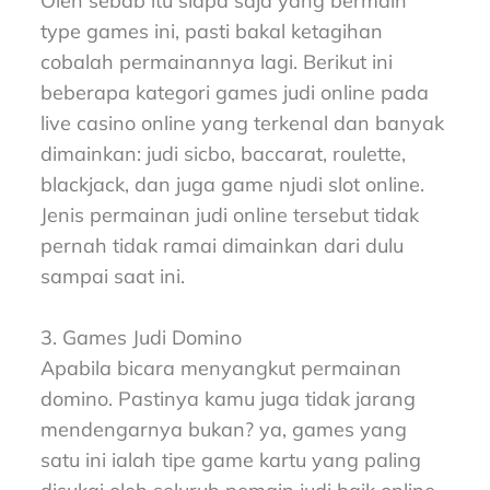
Oleh sebab itu siapa saja yang bermain
type games ini, pasti bakal ketagihan
cobalah permainannya lagi. Berikut ini
beberapa kategori games judi online pada
live casino online yang terkenal dan banyak
dimainkan: judi sicbo, baccarat, roulette,
blackjack, dan juga game njudi slot online.
Jenis permainan judi online tersebut tidak
pernah tidak ramai dimainkan dari dulu
sampai saat ini.
3. Games Judi Domino
Apabila bicara menyangkut permainan
domino. Pastinya kamu juga tidak jarang
mendengarnya bukan? ya, games yang
satu ini ialah tipe game kartu yang paling