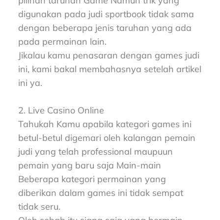
pilihan taruhan Game Namun trik yang
digunakan pada judi sportbook tidak sama
dengan beberapa jenis taruhan yang ada
pada permainan lain.
Jikalau kamu penasaran dengan games judi
ini, kami bakal membahasnya setelah artikel
ini ya.
2. Live Casino Online
Tahukah Kamu apabila kategori games ini
betul-betul digemari oleh kalangan pemain
judi yang telah professional maupuun
pemain yang baru saja Main-main
Beberapa kategori permainan yang
diberikan dalam games ini tidak sempat
tidak seru.