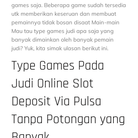
games saja. Beberapa game sudah tersedia
utk memberikan keseruan dan membuat
pemainnya tidak bosan disaat Main-main
Mau tau type games judi apa saja yang
banyak dimainkan oleh banyak pemain
judi? Yuk, kita simak ulasan berikut ini.
Type Games Pada
Judi Online Slot
Deposit Via Pulsa
Tanpa Potongan yang
Banyak