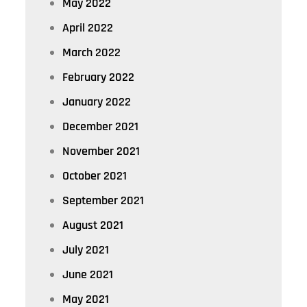
May 2022
April 2022
March 2022
February 2022
January 2022
December 2021
November 2021
October 2021
September 2021
August 2021
July 2021
June 2021
May 2021