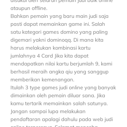
disukai oleh seluruh pemain judi baik online
ataupun offline.
Bahkan pemain yang baru main judi saja
pasti dapat memainkan game ini. Salah
satu kategori games domino yang paling
digemari yakni dominoqq. Di mana kita
harus melakukan kombinasi kartu
jumlahnya 4 Card Jika kita dapat
mendapatkan nilai kartu berjumlah 9, kami
berhasil meraih angka qiu yang sanggup
memberikan kemenangan.
Itulah 3 type games judi online yang banyak
dimainkan oleh pemain diluar sana. Jika
kamu tertarik memainkan salah satunya.
Jangan sampai lupa melakukan
pendaftaran apalagi dahulu pada web judi