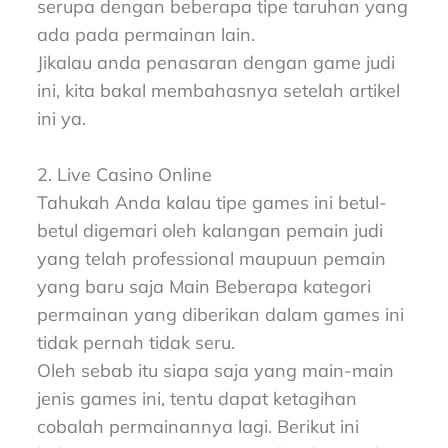
serupa dengan beberapa tipe taruhan yang
ada pada permainan lain.
Jikalau anda penasaran dengan game judi
ini, kita bakal membahasnya setelah artikel
ini ya.
2. Live Casino Online
Tahukah Anda kalau tipe games ini betul-
betul digemari oleh kalangan pemain judi
yang telah professional maupuun pemain
yang baru saja Main Beberapa kategori
permainan yang diberikan dalam games ini
tidak pernah tidak seru.
Oleh sebab itu siapa saja yang main-main
jenis games ini, tentu dapat ketagihan
cobalah permainannya lagi. Berikut ini