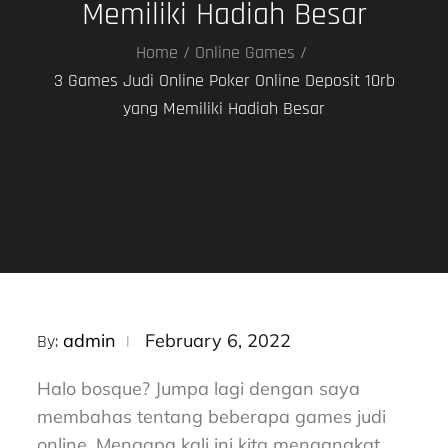
Memiliki Hadiah Besar
Home
Online Games
3 Games Judi Online Poker Online Deposit 10rb
yang Memiliki Hadiah Besar
Posted
admin
February 6, 2022
By:
on
Halo bosque? Jumpa lagi dengan saya
membahas tentang beberapa games judi
online. Mengapa kali ini kita mengangkat