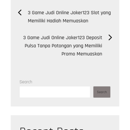
Post
3 Game Judi Online Joker123 Slot yang
Memiliki Hadiah Memuaskan
navigation
3 Game Judi Online Joker123 Deposit
Pulsa Tanpa Potongan yang Memiliki
Promo Memuaskan
Search
Search