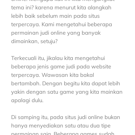
tema ini? karena menurut kita alangkah
lebih baik sebelum main pada situs
terpercaya. Kami mengetahui beberapa
permainan judi online yang banyak
dimainkan, setuju?
Terkecuali itu, jikalau kita mengetahui
beberapa jenis game judi pada website
terpercaya. Wawasan kita bakal
bertambah. Dengan begitu kita dapat lebih
yakin dengan satu game yang kita mainkan
apalagi dulu.
Di samping itu, pada situs judi online bukan
hanya menyediakan satu atau dua tipe
permainan saja. Beberapa games sudah