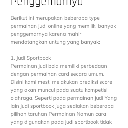
Penggemarnya
Berikut ini merupakan beberapa type
permainan judi online yang memiliki banyak
penggemarnya karena mahir
mendatangkan untung yang banyak:
1. Judi Sportbook
Permainan judi bola memiliki perbedaan
dengan permainan card secara umum.
Disini kami mesti melakukan prediksi score
yang akan muncul pada suatu kompetisi
olahraga. Seperti pada permainan judi Yang
lain judi sportbook juga sediakan beberapa
pilihan taruhan Permainan Namun cara
yang digunakan pada judi sportbook tidak