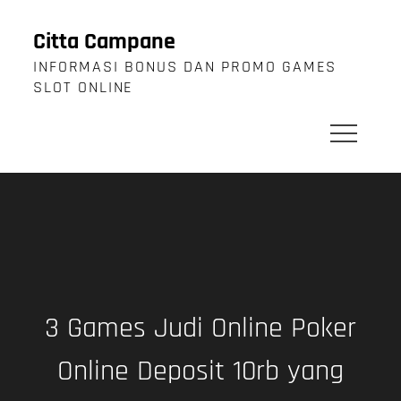
Skip
to
Citta Campane
content
INFORMASI BONUS DAN PROMO GAMES
SLOT ONLINE
3 Games Judi Online Poker
Online Deposit 10rb yang